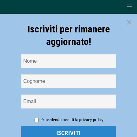
×
Iscriviti per rimanere
aggiornato!
HOME
NOTIZIE
SPORT
BASKET
E’ tempo di
Procedendo accetti la privacy policy
Playoff: Fiorenzuola Bees allo storico debutto contro San Giobbe
Chiusi