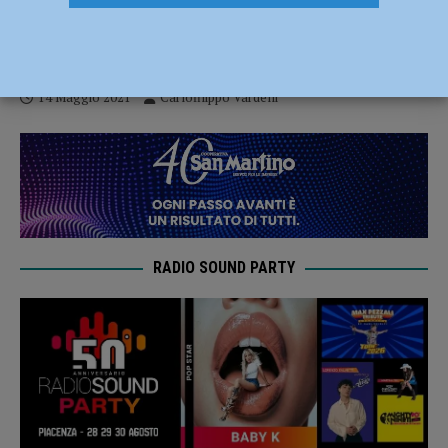
E’ tempo di Playoff: Fiorenzuola Bees allo
storico debutto contro San Giobbe Chiusi
14 Maggio 2021
Carlofilippo Vardelli
RADIO SOUND PARTY