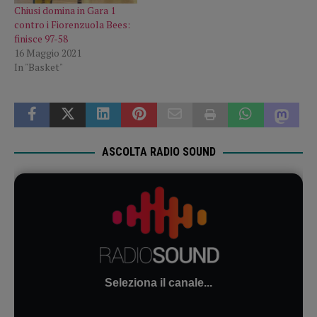
Chiusi domina in Gara 1
contro i Fiorenzuola Bees:
finisce 97-58
16 Maggio 2021
In "Basket"
ASCOLTA RADIO SOUND
Seleziona il canale...