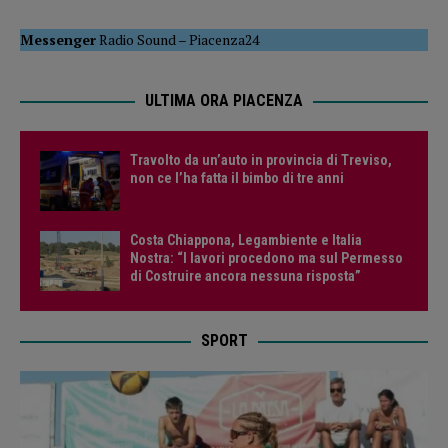
Messenger
Radio Sound
–
Piacenza24
ULTIMA ORA PIACENZA
Travolto da un’auto in provincia di Treviso,
non ce l’ha fatta il bimbo di tre anni
Costa Chiappona, Legambiente e Italia
Nostra: “I lavori procedono ma sul Permesso
di Costruire ancora nessuna risposta”
SPORT