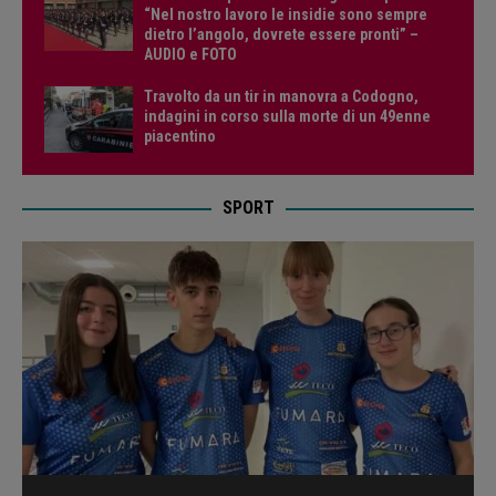
“Nel nostro lavoro le insidie sono sempre
dietro l’angolo, dovrete essere pronti” –
AUDIO e FOTO
Travolto da un tir in manovra a Codogno,
indagini in corso sulla morte di un 49enne
piacentino
SPORT