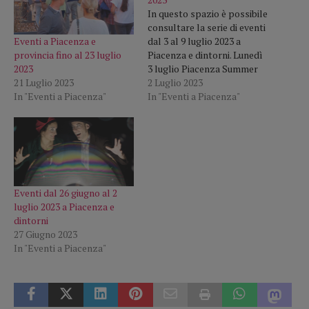
In questo spazio è possibile
consultare la serie di eventi
Eventi a Piacenza e
dal 3 al 9 luglio 2023 a
provincia fino al 23 luglio
Piacenza e dintorni. Lunedì
2023
3 luglio Piacenza Summer
21 Luglio 2023
Cult, Andrea Pucci porta il
2 Luglio 2023
In "Eventi a Piacenza"
suo spettacolo estivo a
In "Eventi a Piacenza"
Palazzo Farnese il 3 luglio.
Pubblica Assistenza
Valnure, grande festa per il
40° anniversario a Ponte…
Eventi dal 26 giugno al 2
luglio 2023 a Piacenza e
dintorni
27 Giugno 2023
In "Eventi a Piacenza"