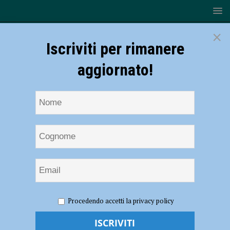
×
Iscriviti per rimanere
aggiornato!
HOME
NOTIZIE
EVENTI A PIACENZA
Eventi a
Procedendo accetti la privacy policy
Piacenza e provincia fino al 16 luglio 2023
Eventi a Piacenza e provincia fino al 16