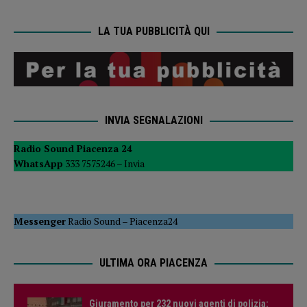
LA TUA PUBBLICITÀ QUI
INVIA SEGNALAZIONI
Radio Sound Piacenza 24
WhatsApp
333 7575246 –
Invia
Messenger
Radio Sound
–
Piacenza24
ULTIMA ORA PIACENZA
Giuramento per 232 nuovi agenti di polizia: