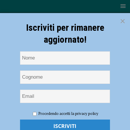
×
Iscriviti per rimanere
aggiornato!
HOME
NOTIZIE
POLITICA
Irpef, Forza Italia
Procedendo accetti la privacy policy
risponde a Levoni (Liberali Piacentini): “Propone di alzare le tasse, ma
noi da sempre puntiamo ad abbassarle”