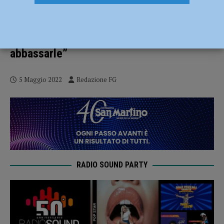
Irpef, Forza Italia risponde a Levoni
(Liberali Piacentini): “Propone di alzare le
tasse, ma noi da sempre puntiamo ad
abbassarle”
5 Maggio 2022
Redazione FG
RADIO SOUND PARTY