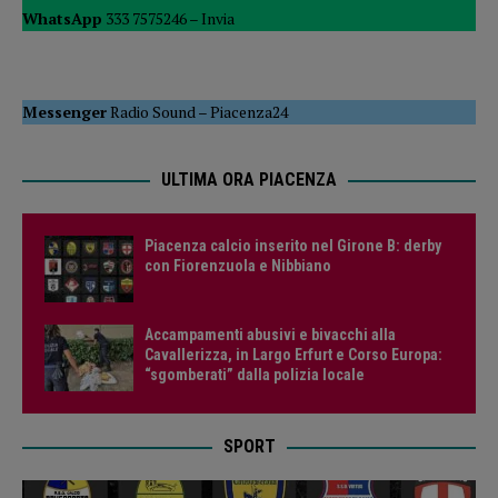
WhatsApp
333 7575246 –
Invia
Messenger
Radio Sound
–
Piacenza24
ULTIMA ORA PIACENZA
Piacenza calcio inserito nel Girone B: derby
con Fiorenzuola e Nibbiano
Accampamenti abusivi e bivacchi alla
Cavallerizza, in Largo Erfurt e Corso Europa:
“sgomberati” dalla polizia locale
SPORT