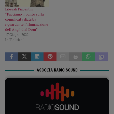
Liberali Piacentini:
“Facciamo il punto sulla
complicata diatriba
riguardante l’illuminazione
dell’Angil d’al Dom”
17 Giugno 2022
In "Politica"
ASCOLTA RADIO SOUND