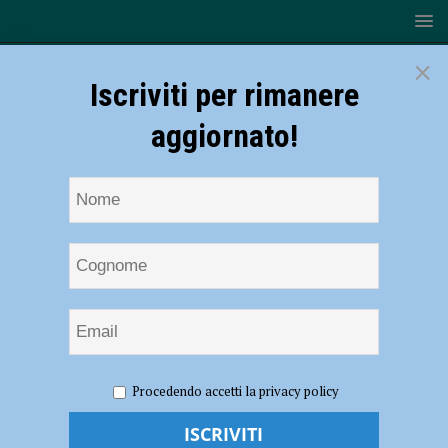
×
Iscriviti per rimanere
aggiornato!
HOME
NOTIZIE
ATTUALITÀ
Ai giardini Margherita
Procedendo accetti la privacy policy
torna il Grest Don Bosco, nel rispetto delle norme anticontagio
Ai giardini Margherita torna il Grest Don