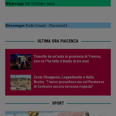
WhatsApp
333 7575246 –
Invia
Messenger
Radio Sound
–
Piacenza24
ULTIMA ORA PIACENZA
Travolto da un’auto in provincia di Treviso,
non ce l’ha fatta il bimbo di tre anni
Costa Chiappona, Legambiente e Italia
Nostra: “I lavori procedono ma sul Permesso
di Costruire ancora nessuna risposta”
SPORT