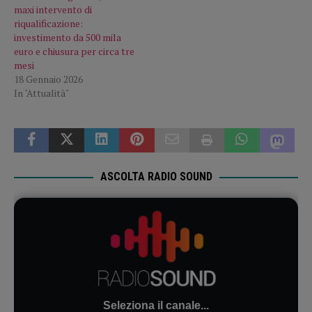
maxi intervento di
riqualificazione:
investimento da 500 mila
euro e chiusura per circa tre
mesi
18 Gennaio 2026
In "Attualità"
ASCOLTA RADIO SOUND
Seleziona il canale...