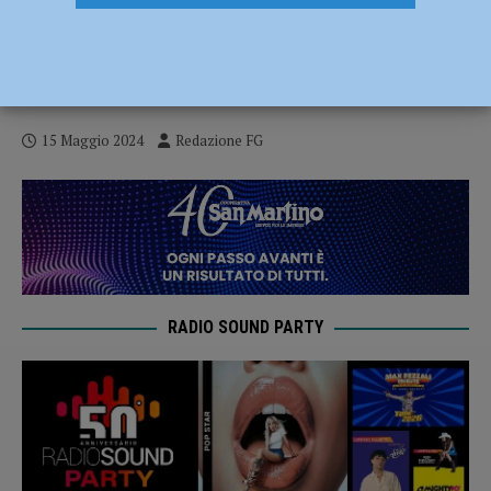
I valori dell’attività fisica tra le materie
scolastiche, il progetto Wahps approda a
Piacenza – AUDIO
15 Maggio 2024
Redazione FG
RADIO SOUND PARTY