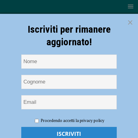
×
Iscriviti per rimanere
aggiornato!
HOME
NOTIZIE
ATTUALITÀ
I valori dell’attività
Procedendo accetti la privacy policy
fisica tra le materie scolastiche, il progetto Wahps approda a Piacenza
– AUDIO