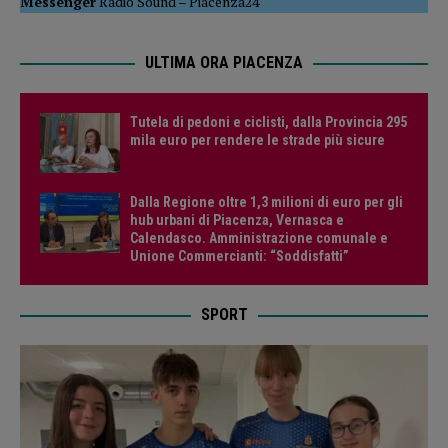
Messenger
Radio Sound
–
Piacenza24
ULTIMA ORA PIACENZA
Tutela di pedoni e ciclisti, dalla Provincia 295
mila euro per rendere le strade più sicure
Dalla Regione oltre 1,3 milioni di euro per gli
hub urbani di Piacenza, Vernasca e
Calendasco. Amministrazione comunale e
Unione Commercianti: “Soddisfatti”
SPORT