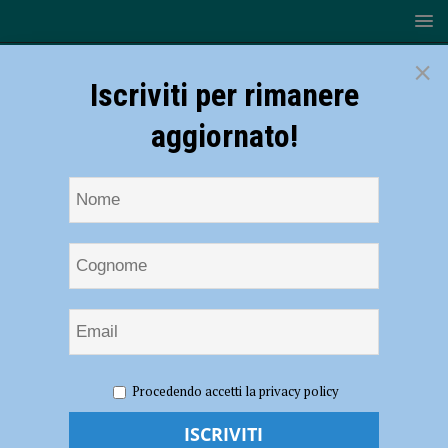
×
Iscriviti per rimanere
aggiornato!
HOME
NOTIZIE
EVENTI A PIACENZA
“Il Carmine
Procedendo accetti la privacy policy
nel Medioevo”, alla scoperta del patrimonio artistico del Laboratorio
Aperto di Piacenza il 26 novembre. Gigli: “Uno spazio rinnovato ricco di
tesori” – AUDIO