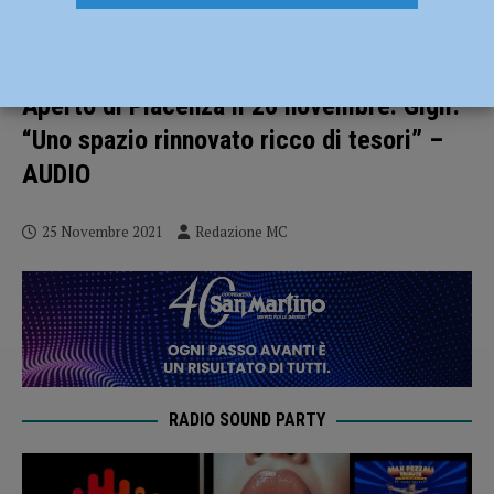
“Il Carmine nel Medioevo”, alla scoperta
del patrimonio artistico del Laboratorio
Aperto di Piacenza il 26 novembre. Gigli:
“Uno spazio rinnovato ricco di tesori” –
AUDIO
25 Novembre 2021
Redazione MC
RADIO SOUND PARTY