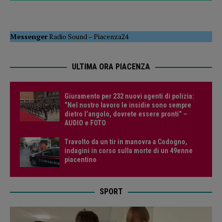
Messenger
Radio Sound
–
Piacenza24
ULTIMA ORA PIACENZA
Giuramento per 232 nuovi agenti di polizia:
“Nel nostro lavoro le insidie sono sempre
dietro l’angolo, dovrete essere pronti” –
AUDIO e FOTO
Travolto da un tir in manovra a Codogno,
indagini in corso sulla morte di un 49enne
piacentino
SPORT