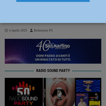
Lupi in azienda e vitellina sbranata,
secondo caso in pochi giorni.
Confagricoltura: “Ora basta”
6 Aprile 2023
Redazione FG
RADIO SOUND PARTY