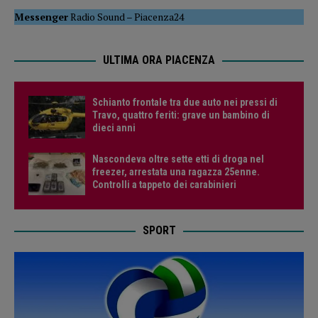
Messenger
Radio Sound
–
Piacenza24
ULTIMA ORA PIACENZA
Schianto frontale tra due auto nei pressi di
Travo, quattro feriti: grave un bambino di
dieci anni
Nascondeva oltre sette etti di droga nel
freezer, arrestata una ragazza 25enne.
Controlli a tappeto dei carabinieri
SPORT