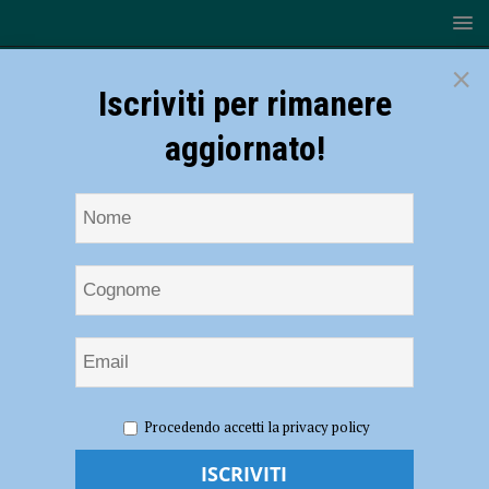
×
Iscriviti per rimanere
aggiornato!
HOME
NOTIZIE
ECONOMIA
Lupi in azienda e
Procedendo accetti la privacy policy
vitellina sbranata, secondo caso in pochi giorni. Confagricoltura: “Ora
basta”