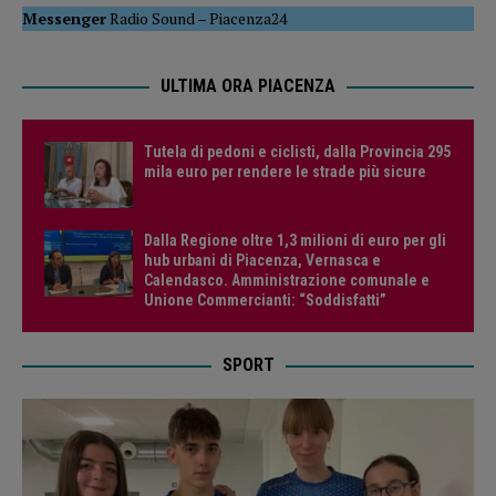
Messenger
Radio Sound
–
Piacenza24
ULTIMA ORA PIACENZA
Tutela di pedoni e ciclisti, dalla Provincia 295
mila euro per rendere le strade più sicure
Dalla Regione oltre 1,3 milioni di euro per gli
hub urbani di Piacenza, Vernasca e
Calendasco. Amministrazione comunale e
Unione Commercianti: “Soddisfatti”
SPORT