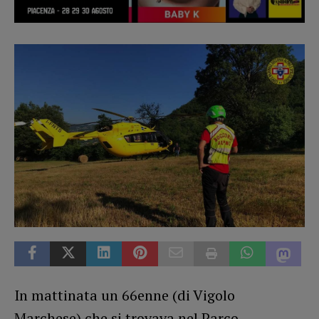
In mattinata un 66enne (di Vigolo
Marchese) che si trovava nel Parco