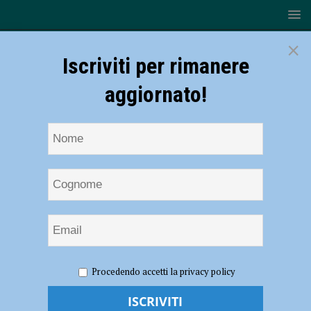
×
Iscriviti per rimanere
aggiornato!
HOME
NOTIZIE
CRONACA PIACENZA
Malore
Procedendo accetti la privacy policy
durante l’escursione nel parco provinciale Monte Moria, soccorso con
l’elicottero