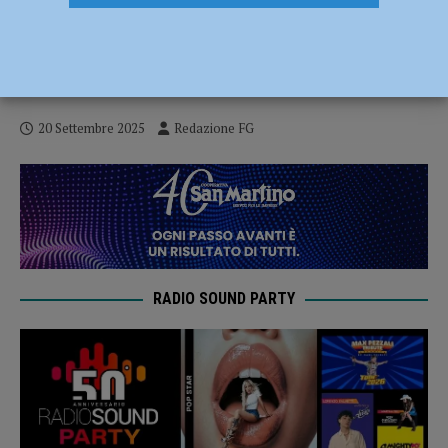
Malore durante l’escursione nel parco
provinciale Monte Moria, soccorso con
l’elicottero
20 Settembre 2025
Redazione FG
RADIO SOUND PARTY