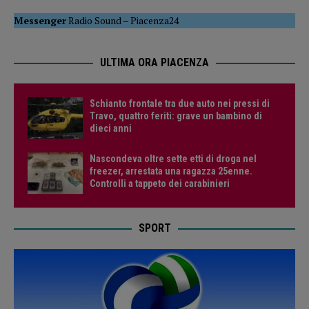
Messenger
Radio Sound
–
Piacenza24
ULTIMA ORA PIACENZA
Schianto frontale tra due auto nei pressi di
Travo, quattro feriti: grave un bambino di
dieci anni
Nascondeva oltre sette etti di droga nel
freezer, arrestata una ragazza 25enne.
Controlli a tappeto dei carabinieri
SPORT