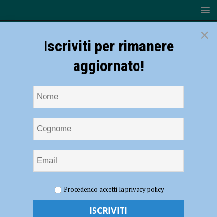
×
Iscriviti per rimanere
aggiornato!
HOME
NOTIZIE
Malore in piscina, ragazzino di 12 anni
Procedendo accetti la privacy policy
salvato dal bagnino: trasportato a Parma in eliambulanza
Malore in piscina, ragazzino di 12 anni