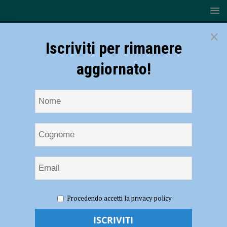
×
Iscriviti per rimanere
aggiornato!
HOME
NOTIZIE
EVENTI A PIACENZA
“Natale
Procedendo accetti la privacy policy
Insieme” a Fiorenzuola d’Arda fino al 6 gennaio 2020
“Natale Insieme” a Fiorenzuola d’Arda