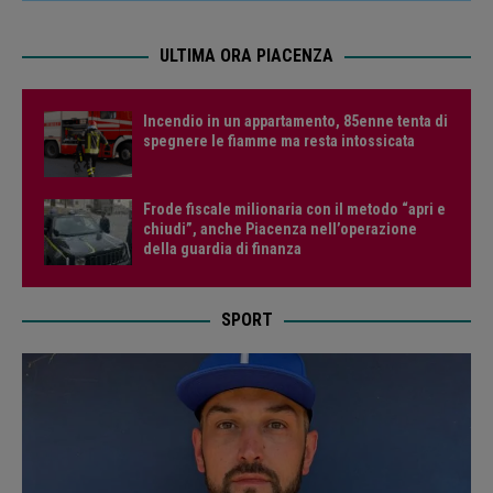
ULTIMA ORA PIACENZA
Incendio in un appartamento, 85enne tenta di
spegnere le fiamme ma resta intossicata
Frode fiscale milionaria con il metodo “apri e
chiudi”, anche Piacenza nell’operazione
della guardia di finanza
SPORT