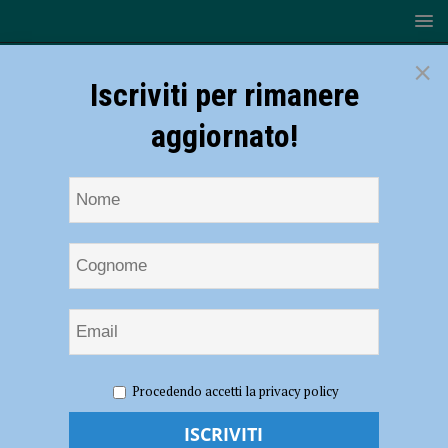
×
Iscriviti per rimanere
aggiornato!
HOME
NOTIZIE
CRONACA PIACENZA
Perde il
Procedendo accetti la privacy policy
controllo dell’auto in A1 ed esce di strada ribaltandosi, grave un uomo
Perde il controllo dell’auto in A1 ed esce