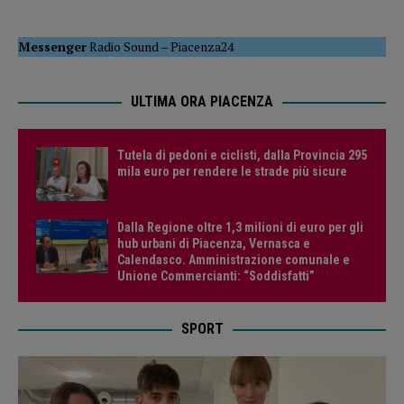
Messenger
Radio Sound
–
Piacenza24
ULTIMA ORA PIACENZA
Tutela di pedoni e ciclisti, dalla Provincia 295
mila euro per rendere le strade più sicure
Dalla Regione oltre 1,3 milioni di euro per gli
hub urbani di Piacenza, Vernasca e
Calendasco. Amministrazione comunale e
Unione Commercianti: “Soddisfatti”
SPORT