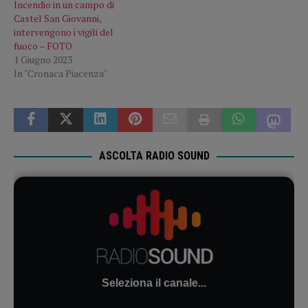
Incendio in un campo di
Castel San Giovanni,
intervengono i vigili del
fuoco – FOTO
1 Giugno 2023
In "Cronaca Piacenza"
ASCOLTA RADIO SOUND
Seleziona il canale...