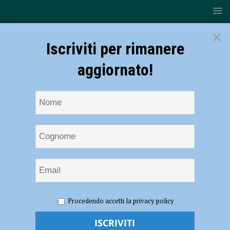
×
Iscriviti per rimanere
aggiornato!
HOME
NOTIZIE
CRONACA PIACENZA
Rotoballe in
Procedendo accetti la privacy policy
fiamme nella notte, intervento dei vigili del fuoco a La Verza
Rotoballe in fiamme nella notte,