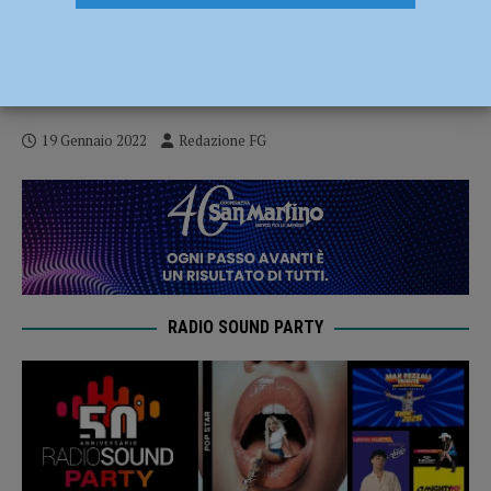
Rete del soccorso alle persone in
Valnure-Valchero, due persone soccorse
in poche ore
19 Gennaio 2022
Redazione FG
RADIO SOUND PARTY