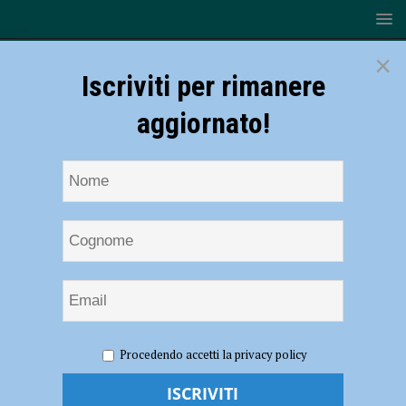
×
Iscriviti per rimanere
aggiornato!
HOME
NOTIZIE
CRONACA PIACENZA
Rete del
Procedendo accetti la privacy policy
soccorso alle persone in Valnure-Valchero, due persone soccorse in
poche ore