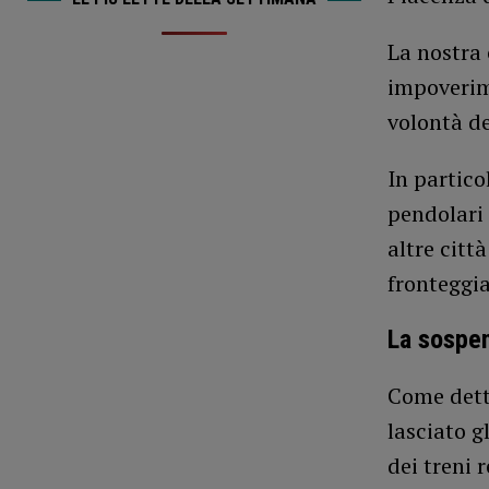
La nostra 
impoverime
volontà de
In partico
pendolari 
altre citt
fronteggia
La sospen
Come detto
lasciato g
dei treni 