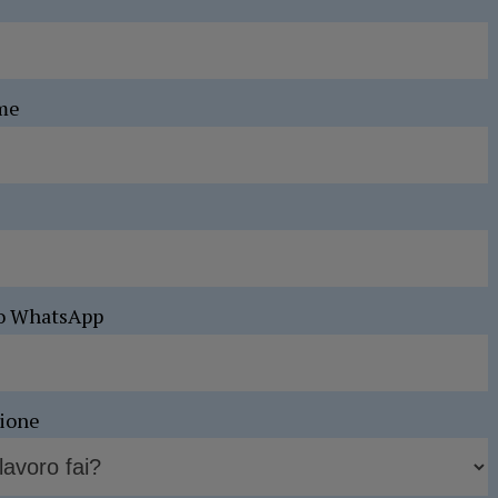
me
o WhatsApp
sione