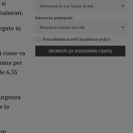
 si
balneari.
Interesse principale
egate in
Procedendo accetti la privacy policy
sì come va
Roma per
le 6.35
 urgenza
e la
are