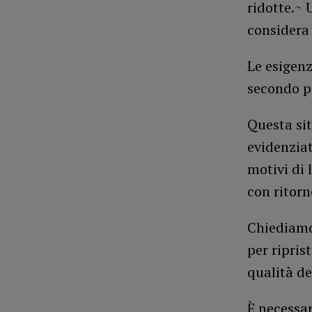
ridotte.~
considera 
Le esigenz
secondo pi
Questa sit
evidenzia
motivi di 
con ritorn
Chiediamo 
per ripris
qualità de
È necessar