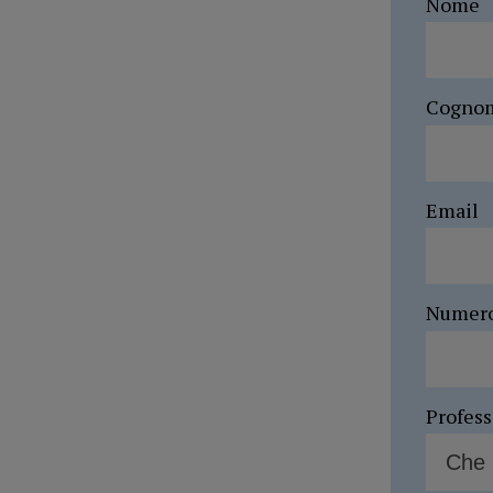
Nome
Cogno
Email
Numer
Profes