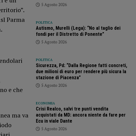
ri e un
5 Agosto 2026
ritorio”.
Cisl Parma
POLITICA
.
Autismo, Murelli (Lega): “No al taglio dei
fondi per il Distretto di Ponente”
5 Agosto 2026
pendolari
POLITICA
Sicurezza, Pd: “Dalla Regione fatti concreti,
due milioni di euro per rendere più sicura la
stazione di Piacenza”
l
5 Agosto 2026
rno e che
ECONOMIA
Crisi Realco, salvi tre punti vendita
linea ma va
acquistati da MD: ancora niente da fare per
Ecu in viale Dante
riodo
5 Agosto 2026
iari.