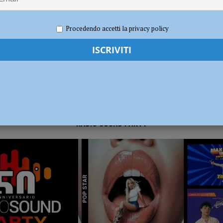
024
Redazione FG
Attualità
dI): “Verificare subito la situazione nella provincia di Piacenza”
POLITICA
Procedendo accetti la privacy policy
RADIO SOUND PARTY