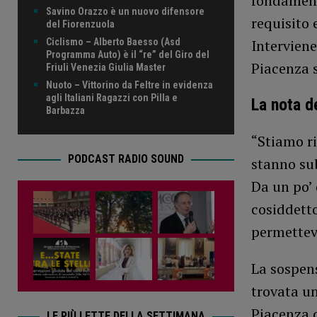
fondamenta
Savino Orazzo è un nuovo difensore
requisito 
del Fiorenzuola
Interviene
Ciclismo – Alberto Baesso (Asd
Programma Auto) è il “re” del Giro del
Piacenza s
Friuli Venezia Giulia Master
Nuoto – Vittorino da Feltre in evidenza
agli Italiani Ragazzi con Pilla e
La nota de
Barbazza
“Stiamo ri
PODCAST RADIO SOUND
stanno su
Da un po’ 
cosiddetto
permetteva
La sospen
trovata un
Piacenza d
LE PIÙ LETTE DELLA SETTIMANA