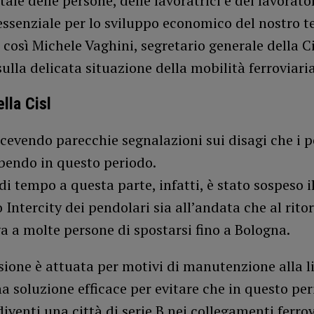
le delle persone, delle lavoratrici e dei lavorato
essenziale per lo sviluppo economico del nostro ter
 così Michele Vaghini, segretario generale della 
ulla delicata situazione della mobilità ferroviaria
lla Cisl
cevendo parecchie segnalazioni sui disagi che i 
bendo in questo periodo.
di tempo a questa parte, infatti, è stato sospeso i
 Intercity dei pendolari sia all’andata che al rito
 a molte persone di spostarsi fino a Bologna.
sione è attuata per motivi di manutenzione alla 
a soluzione efficace per evitare che in questo pe
iventi una città di serie B nei collegamenti ferrov