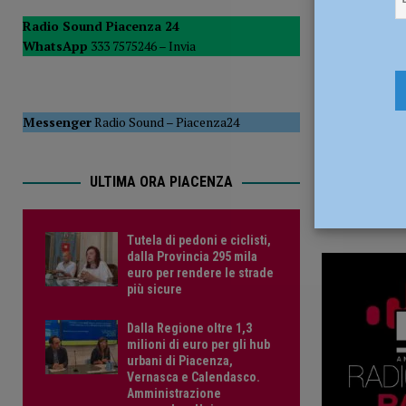
4 Agosto 2
POLITICA
Radio Sound Piacenza 24
WhatsApp
333 7575246 –
Invia
[ 5 Agosto 2026 ]
Caldo estremo e asili nido, Tagliaferri (F
Messenger
Radio Sound
–
Piacenza24
ULTIMA ORA PIACENZA
Tutela di pedoni e ciclisti,
dalla Provincia 295 mila
euro per rendere le strade
più sicure
Dalla Regione oltre 1,3
milioni di euro per gli hub
urbani di Piacenza,
Vernasca e Calendasco.
Amministrazione