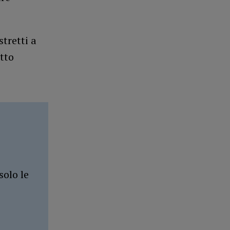
tretti a
itto
solo le