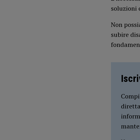
soluzioni 
Non possia
subire dis
fondamenta
Iscr
Compil
dirett
inform
manten