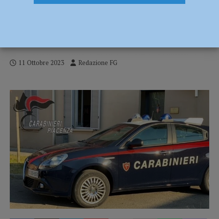
Ubriaco da in escandescenze al pronto
soccorso e crea il caos, bloccato dai
carabinieri
11 Ottobre 2023
Redazione FG