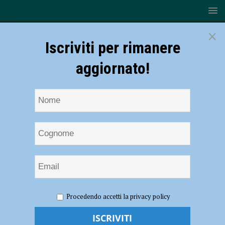
×
Iscriviti per rimanere
aggiornato!
HOME
NOTIZIE
CRONACA PIACENZA
Ubriaco da in
Procedendo accetti la privacy policy
escandescenze al pronto soccorso e crea il caos, bloccato dai
carabinieri