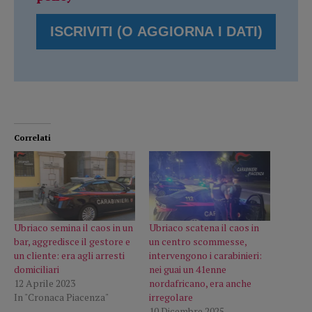
Correlati
Ubriaco semina il caos in un
Ubriaco scatena il caos in
bar, aggredisce il gestore e
un centro scommesse,
un cliente: era agli arresti
intervengono i carabinieri:
domiciliari
nei guai un 41enne
12 Aprile 2023
nordafricano, era anche
In "Cronaca Piacenza"
irregolare
10 Dicembre 2025