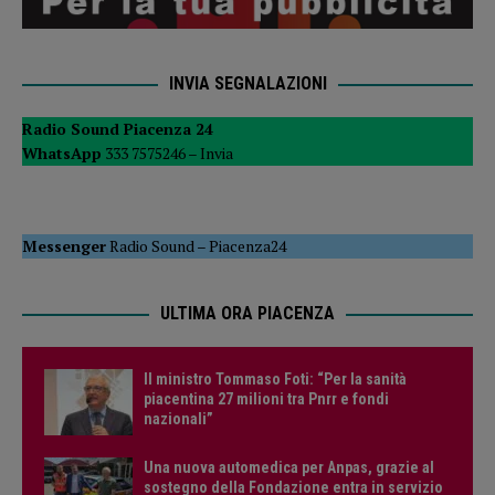
INVIA SEGNALAZIONI
Radio Sound Piacenza 24
WhatsApp
333 7575246 –
Invia
Messenger
Radio Sound
–
Piacenza24
ULTIMA ORA PIACENZA
Il ministro Tommaso Foti: “Per la sanità
piacentina 27 milioni tra Pnrr e fondi
nazionali”
Una nuova automedica per Anpas, grazie al
sostegno della Fondazione entra in servizio