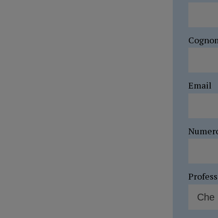
Cogno
Email
Numer
Profes