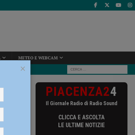
A
METEO E WEBCAM
×
PIACENZA2
4
a, al via la
Il Giornale Radio di Radio Sound
a la
CLICCA E ASCOLTA
LE ULTIME NOTIZIE