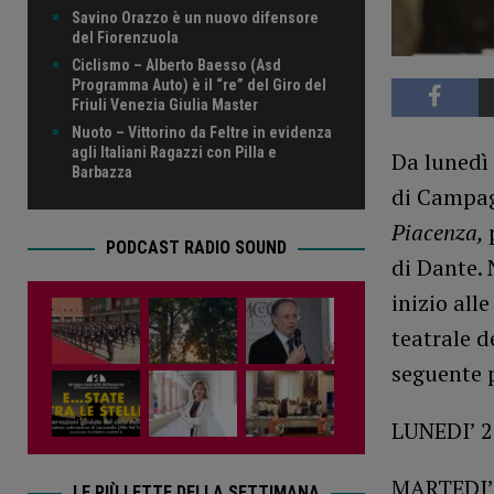
Savino Orazzo è un nuovo difensore
del Fiorenzuola
Ciclismo – Alberto Baesso (Asd
Programma Auto) è il “re” del Giro del
Friuli Venezia Giulia Master
Nuoto – Vittorino da Feltre in evidenza
agli Italiani Ragazzi con Pilla e
Da lunedì 
Barbazza
di Campag
Piacenza,
PODCAST RADIO SOUND
di Dante. 
inizio all
teatrale d
seguente
LUNEDI’ 2 
MARTEDI’3
LE PIÙ LETTE DELLA SETTIMANA