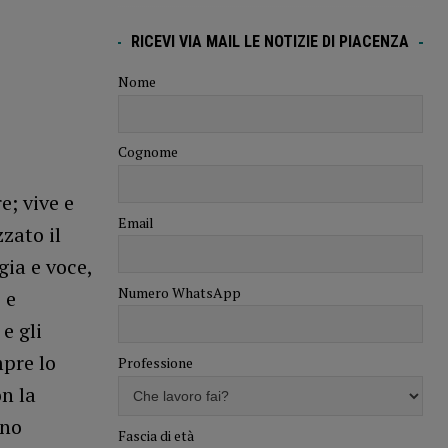
RICEVI VIA MAIL LE NOTIZIE DI PIACENZA
Nome
Cognome
e; vive e
Email
zato il
gia e voce,
Numero WhatsApp
 e
e gli
mpre lo
Professione
on la
ano
Fascia di età