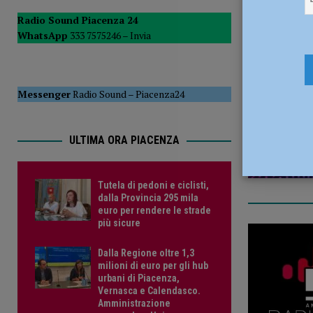
POLITICA
Radio Sound Piacenza 24
WhatsApp
333 7575246 –
Invia
[ 5 Agosto 2026 ]
Caldo estremo e asili nido, Tagliaferri (F
2 Maggio 
Messenger
Radio Sound
–
Piacenza24
ULTIMA ORA PIACENZA
Tutela di pedoni e ciclisti,
dalla Provincia 295 mila
euro per rendere le strade
più sicure
Dalla Regione oltre 1,3
milioni di euro per gli hub
urbani di Piacenza,
Vernasca e Calendasco.
Amministrazione