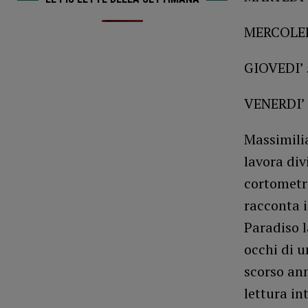
MERCOLEDI
GIOVEDI’ 
VENERDI’ 
Massimilia
lavora div
cortomet
racconta i
Paradiso 
occhi di u
scorso ann
lettura i