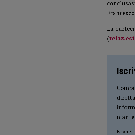
conclusasi
Francesco
La partec
(
relaz.es
Iscr
Compil
dirett
inform
manten
Nome