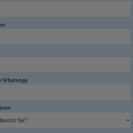
me
o WhatsApp
sione