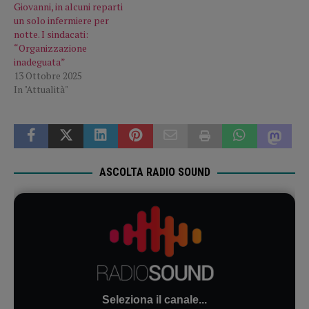
Giovanni, in alcuni reparti
un solo infermiere per
notte. I sindacati:
“Organizzazione
inadeguata”
13 Ottobre 2025
In "Attualità"
ASCOLTA RADIO SOUND
Seleziona il canale...