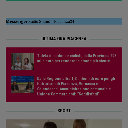
Messenger
Radio Sound
–
Piacenza24
ULTIMA ORA PIACENZA
Tutela di pedoni e ciclisti, dalla Provincia 295
mila euro per rendere le strade più sicure
Dalla Regione oltre 1,3 milioni di euro per gli
hub urbani di Piacenza, Vernasca e
Calendasco. Amministrazione comunale e
Unione Commercianti: “Soddisfatti”
SPORT