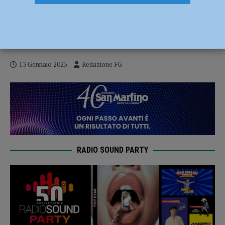
Aggredì tre infermiere al reparto di
diagnosi e cura, inizia il processo per una
42enne
13 Gennaio 2025
Redazione FG
RADIO SOUND PARTY