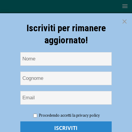
×
Iscriviti per rimanere
aggiornato!
HOME
NOTIZIE
CRONACA PIACENZA
Aggredì tre
Procedendo accetti la privacy policy
infermiere al reparto di diagnosi e cura, inizia il processo per una
42enne