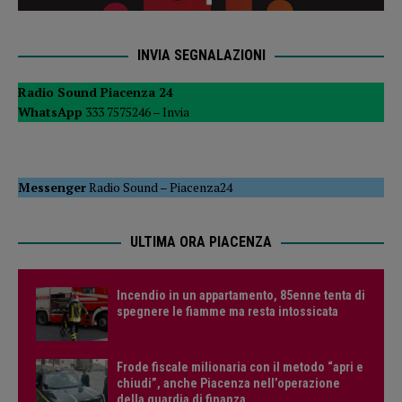
INVIA SEGNALAZIONI
Radio Sound Piacenza 24
WhatsApp
333 7575246 –
Invia
Messenger
Radio Sound
–
Piacenza24
ULTIMA ORA PIACENZA
Incendio in un appartamento, 85enne tenta di
spegnere le fiamme ma resta intossicata
Frode fiscale milionaria con il metodo “apri e
chiudi”, anche Piacenza nell’operazione
della guardia di finanza