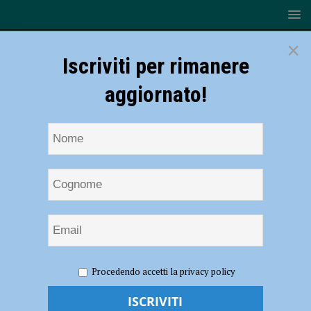
×
Iscriviti per rimanere
aggiornato!
HOME
NOTIZIE
ATTUALITÀ
Anche alla scuola di
Procedendo accetti la privacy policy
polizia di Piacenza la solenne consegna degli alamari
Anche alla scuola di polizia di Piacenza la