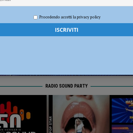
radizione, divertimento e oltre 300 in cammino con le lanterne
ATTUALITÀ
re 2025
Redazione FG
Attualità
Procedendo accetti la privacy policy
RADIO SOUND PARTY