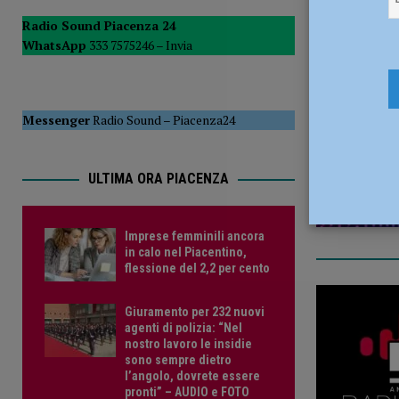
[ 5 Agosto 2026 ]
La Sagra della Pasta Frolla a Pecorara: t
Radio Sound Piacenza 24
WhatsApp
333 7575246 –
Invia
24 Settemb
Messenger
Radio Sound
–
Piacenza24
ULTIMA ORA PIACENZA
Imprese femminili ancora
in calo nel Piacentino,
flessione del 2,2 per cento
Giuramento per 232 nuovi
agenti di polizia: “Nel
nostro lavoro le insidie
sono sempre dietro
l’angolo, dovrete essere
pronti” – AUDIO e FOTO