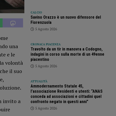
CALCIO
Savino Orazzo è un nuovo difensore del
Fiorenzuola
5 Agosto 2026
come
CRONACA PIACENZA
endo una
Travolto da un tir in manovra a Codogno,
te e le
indagini in corso sulla morte di un 49enne
piacentino
lla volontà
5 Agosto 2026
che il suo
e,
ATTUALITÀ
Ammodernamento Statale 45,
voluzione.
l’associazione Residenti e utenti: “ANAS
conceda ad associazioni e cittadini quel
 invito a
confronto negato in questi anni”
5 Agosto 2026
buire