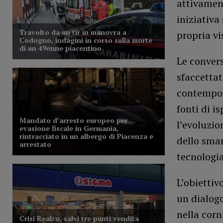
attivament
iniziativa
propria vi
Le convers
sfaccettat
contempor
fonti di i
l’evoluzio
dello smar
tecnologia
L’obiettiv
un dialogo
nella corn