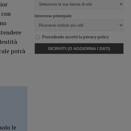
ior
o con
Interesse principale
nno
estendere
Procedendo accetti la privacy policy
dentità
ocale potrà
.
solo le