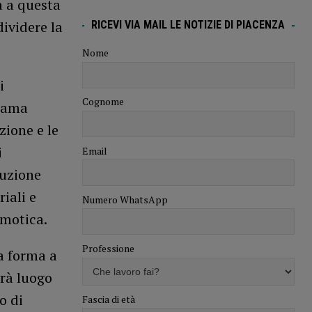
a a questa
dividere la
RICEVI VIA MAIL LE NOTIZIE DI PIACENZA
Nome
i
Cognome
orama
ione e le
i
Email
duzione
iali e
Numero WhatsApp
omotica.
Professione
a forma a
vrà luogo
o di
Fascia di età