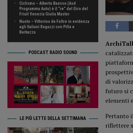
Ciclismo – Alberto Baesso (Asd
Programma Auto) è il “re” del Giro del
Friuli Venezia Giulia Master
Nuoto – Vittorino da Feltre in evidenza
agli Italiani Ragazzi con Pilla e
Barbazza
ArchiTal
catalizzat
PODCAST RADIO SOUND
piattaform
prospettiv
di valoriz
futuro si 
elementi e
Pertanto i
LE PIÙ LETTE DELLA SETTIMANA
riflettere