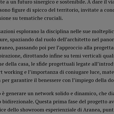
e a un futuro sinergico e sostenibile. A dare il vi
 sono figure di spicco del territorio, invitate a con
sione su tematiche cruciali.
azioni esplorano la disciplina nelle sue molteplic
ure, spaziando dal ruolo dell’architetto nel pan
aneo, passando poi per l’approccio alla progettaz
spirazione, dirottando infine su temi verticali qual
ne della casa, le sfide progettuali legate all’intro
t working e l’importanza di coniugare luce, mater
 per garantire il benessere con l’impiego della d
o è generare un network solido e dinamico, che di
 bidirezionale. Questa prima fase del progetto a
ice dello showroom esperienziale di Aranea, punt