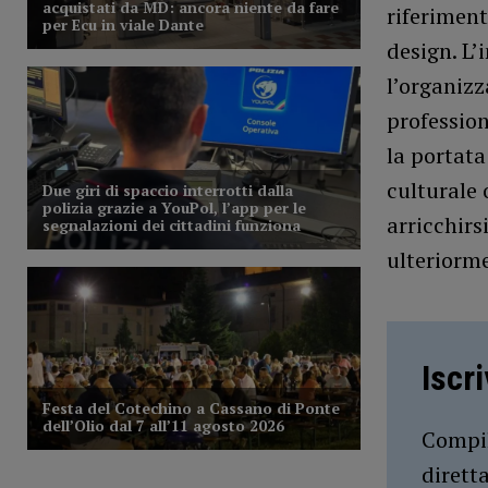
riferiment
design. L’
l’organizz
profession
la portata
culturale 
arricchirs
ulteriorm
Iscr
Compil
dirett