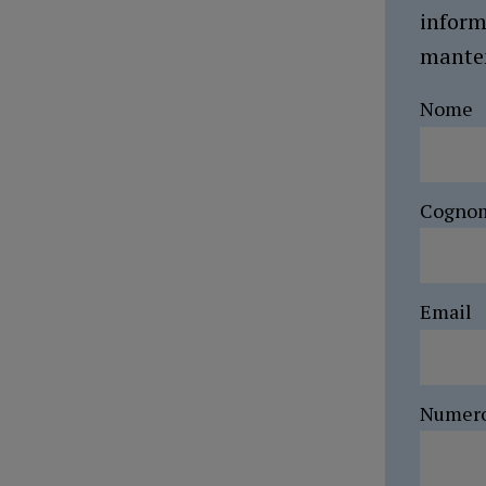
inform
manten
Nome
Cogno
Email
Numer