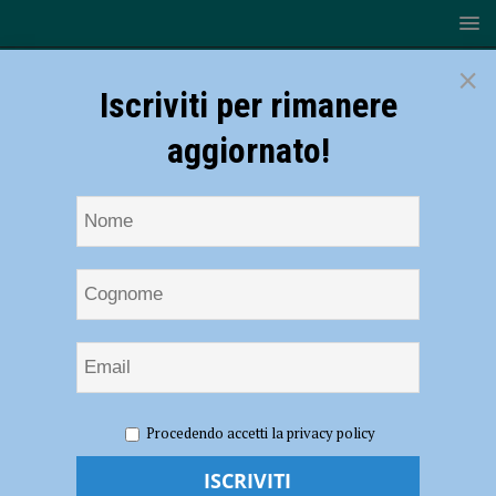
×
Iscriviti per rimanere
aggiornato!
HOME
NOTIZIE
SPORT
BASKET
Bakery
Procedendo accetti la privacy policy
Piacenza, nuova stagione alle porte: il 20 settembre la presentazione
Bakery Piacenza, nuova stagione alle