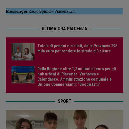
Messenger
Radio Sound
–
Piacenza24
ULTIMA ORA PIACENZA
Tutela di pedoni e ciclisti, dalla Provincia 295
mila euro per rendere le strade più sicure
Dalla Regione oltre 1,3 milioni di euro per gli
hub urbani di Piacenza, Vernasca e
Calendasco. Amministrazione comunale e
Unione Commercianti: “Soddisfatti”
SPORT