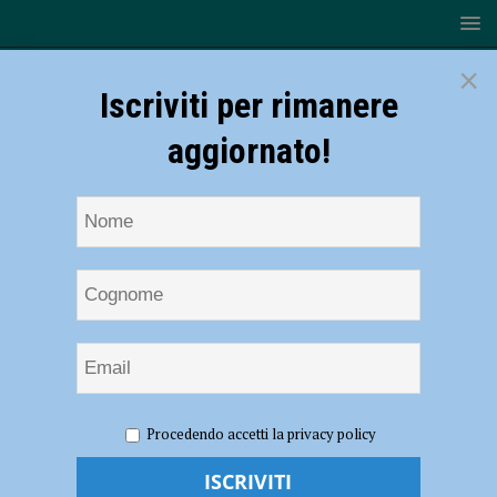
×
Iscriviti per rimanere
aggiornato!
HOME
NOTIZIE
SPORT
BASKET
Bakery
Procedendo accetti la privacy policy
Piacenza, per battere Olginate bisogna sudare sette camicie: finale 69-
64