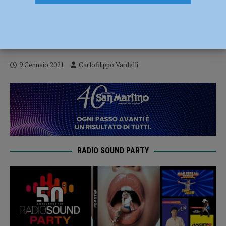
Bakery Piacenza, per battere Olginate
bisogna sudare sette camicie: finale 69-
64
9 Gennaio 2021
Carlofilippo Vardelli
RADIO SOUND PARTY