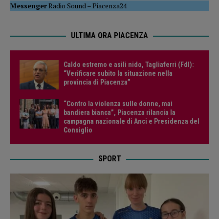
Messenger
Radio Sound
–
Piacenza24
ULTIMA ORA PIACENZA
Caldo estremo e asili nido, Tagliaferri (FdI):
“Verificare subito la situazione nella
provincia di Piacenza”
“Contro la violenza sulle donne, mai
bandiera bianca”, Piacenza rilancia la
campagna nazionale di Anci e Presidenza del
Consiglio
SPORT