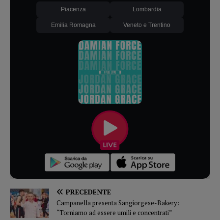
Piacenza
Lombardia
Emilia Romagna
Veneto e Trentino
PRECEDENTE
Campanella presenta Sangiorgese-Bakery:
“Torniamo ad essere umili e concentrati”