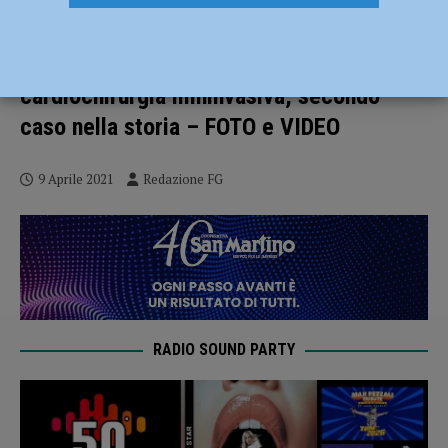
All’ospedale di Parma un intervento unico
al mondo salva la vita a un piacentino:
cardiochirurgia mininvasiva, secondo
caso nella storia – FOTO e VIDEO
9 Aprile 2021
Redazione FG
RADIO SOUND PARTY