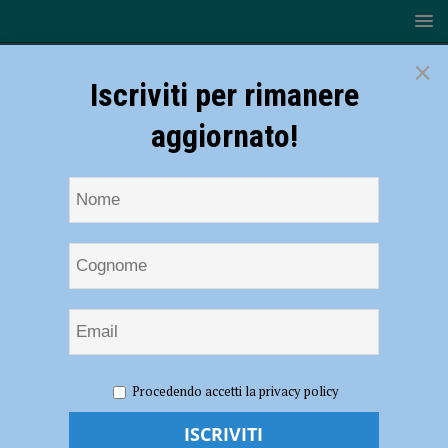
×
Iscriviti per rimanere
aggiornato!
HOME
NOTIZIE
ATTUALITÀ
All’ospedale di Parma
Procedendo accetti la privacy policy
un intervento unico al mondo salva la vita a un piacentino:
cardiochirurgia mininvasiva, secondo caso nella storia – FOTO e
VIDEO