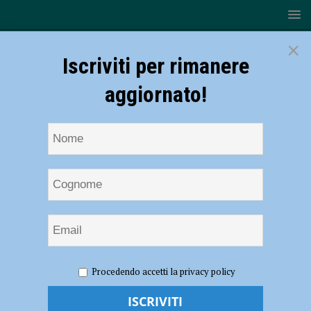
×
Iscriviti per rimanere
aggiornato!
HOME
NOTIZIE
ATTUALITÀ
Carta d’identità
Procedendo accetti la privacy policy
cartacea, Spi Cgil: “I Comuni aprano sportelli straordinari, nessun
pensionato resti senza documento ad agosto”