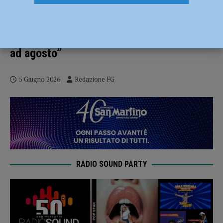
Carta d’identità cartacea, Spi Cgil: “I
Comuni aprano sportelli straordinari,
nessun pensionato resti senza documento
ad agosto”
5 Giugno 2026
Redazione FG
RADIO SOUND PARTY