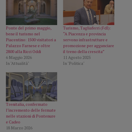
Ponte del primo maggio,
Turismo, Tagliaferri (FdI):
bene il turismo nel
“A Piacenza e provincia
Piacentino: 1500 visitatori a
servono infrastrutture e
Palazzo Farnese e oltre
promozione per agganciare
2800 alla Ricci Oddi
il treno della crescita”
6 Maggio 2026
11 Agosto 2025
In "Attualità"
In "Politica"
Trenitalia, confermato
l’incremento delle fermate
nelle stazioni di Pontenure
e Cadeo
18 Marzo 2026