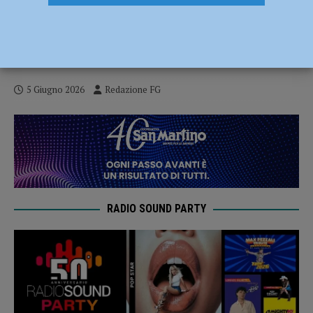
Ponte del 2 giugno, bene il turismo nel
Piacentino: “Circa 2 mila visitatori tra
Cattedrale, Kronos e Oltre le nuvole”
5 Giugno 2026
Redazione FG
RADIO SOUND PARTY