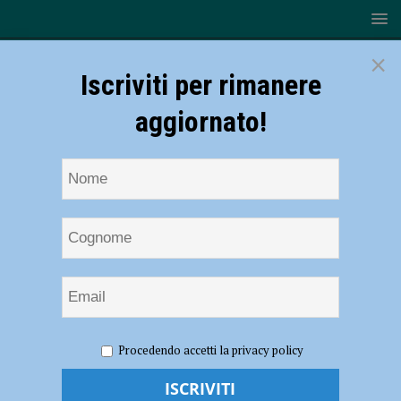
×
Iscriviti per rimanere
aggiornato!
HOME
NOTIZIE
ATTUALITÀ
Ponte del 2 giugno,
Procedendo accetti la privacy policy
bene il turismo nel Piacentino: “Circa 2 mila visitatori tra Cattedrale,
Kronos e Oltre le nuvole”