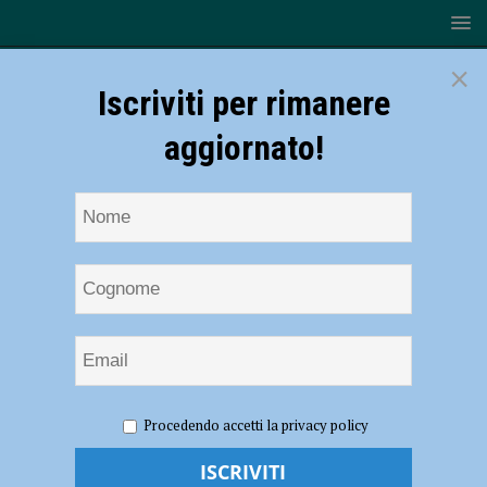
×
Iscriviti per rimanere
aggiornato!
HOME
NOTIZIE
SPORT
CICLISMO
Ciclismo
Procedendo accetti la privacy policy
– Vittoria Grassi (Bft Burzoni VO2 Team Pink) sul podio a Bianconese
Ciclismo – Vittoria Grassi (Bft Burzoni