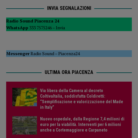
INVIA SEGNALAZIONI
Radio Sound Piacenza 24
WhatsApp
333 7575246 –
Invia
Messenger
Radio Sound
–
Piacenza24
ULTIMA ORA PIACENZA
Via libera della Camera al decreto
ColtivaItalia, soddisfatta Coldiretti:
“Semplificazione e valorizzazione del Made
in Italy”
Nuovo ospedale, dalla Regione 7,4 milioni di
euro per la viabilità. Interventi per 6 milioni
anche a Cortemaggiore e Carpaneto