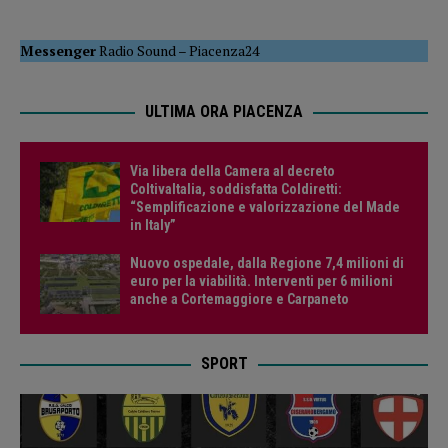
Messenger
Radio Sound
–
Piacenza24
ULTIMA ORA PIACENZA
Via libera della Camera al decreto
ColtivaItalia, soddisfatta Coldiretti:
“Semplificazione e valorizzazione del Made
in Italy”
Nuovo ospedale, dalla Regione 7,4 milioni di
euro per la viabilità. Interventi per 6 milioni
anche a Cortemaggiore e Carpaneto
SPORT