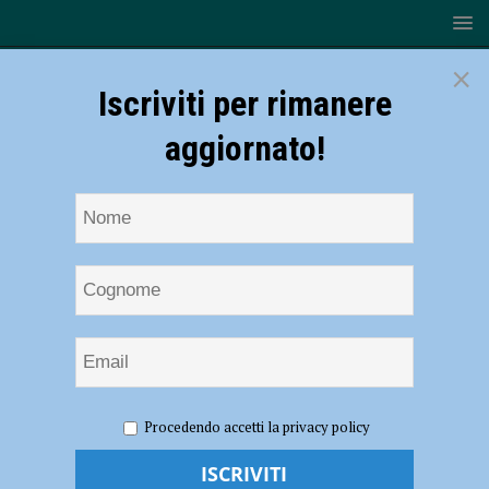
×
Iscriviti per rimanere
aggiornato!
HOME
NOTIZIE
CRONACA PIACENZA
Violenza, la
Procedendo accetti la privacy policy
comunità islamica: “Organizzeremo attività di presidio nei parchi
frequentati dalle famiglie e dai più giovani”