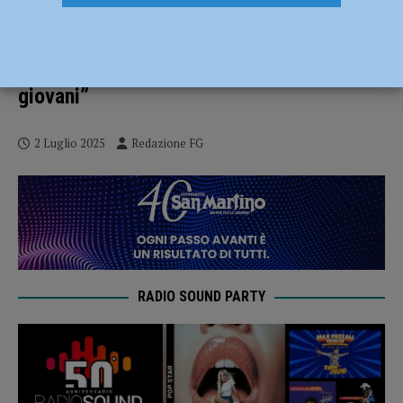
Violenza, la comunità islamica:
“Organizzeremo attività di presidio nei
parchi frequentati dalle famiglie e dai più
giovani”
2 Luglio 2025
Redazione FG
RADIO SOUND PARTY