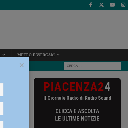
A
METEO E WEBCAM
×
PIACENZA2
4
auto sulla via
Il Giornale Radio di Radio Sound
la via
CLICCA E ASCOLTA
ista
LE ULTIME NOTIZIE