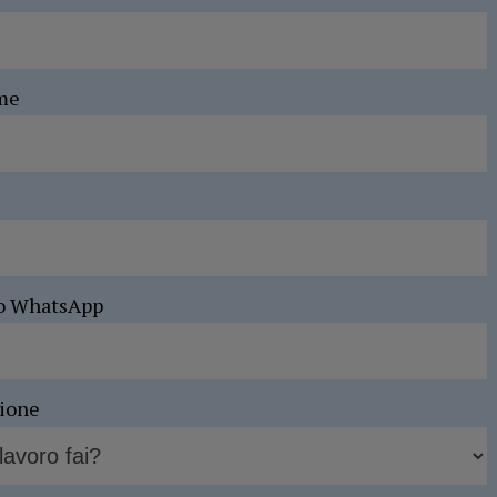
me
o WhatsApp
sione