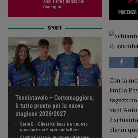
Anci e Presidenza del
Consiglio
SPORT
Con la mot
Emilia Pav
Tennistavolo – Cortemaggiore,
ragazzino 
è tutto pronto per la nuova
Sant’Anton
stagione 2026/2027
è schianta
Serie B – Oliver Krilkovs è un nuovo
che in que
giocatore dei Fiorenzuola Bees
Savino Orazzo è un nuovo difensore