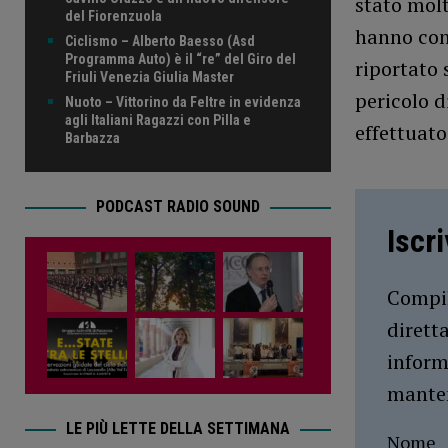
stato molt
del Fiorenzuola
hanno cond
Ciclismo – Alberto Baesso (Asd
Programma Auto) è il “re” del Giro del
riportato 
Friuli Venezia Giulia Master
pericolo d
Nuoto – Vittorino da Feltre in evidenza
agli Italiani Ragazzi con Pilla e
effettuato 
Barbazza
PODCAST RADIO SOUND
Iscr
Compil
dirett
inform
manten
LE PIÙ LETTE DELLA SETTIMANA
Nome