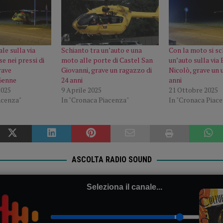
le sulla via
Schianto tra un’auto e una
Con la moto si s
e nei pressi di
moto alle porte di Castel San
un’auto sulla via 
rave
Giovanni, grave un ragazzo di
Nicolò, grave un 
6enne
24 anni
anni
2025
9 Aprile 2025
21 Ottobre 2025
acenza"
In "Cronaca Piacenza"
In "Cronaca Piac
ASCOLTA RADIO SOUND
Seleziona il canale...