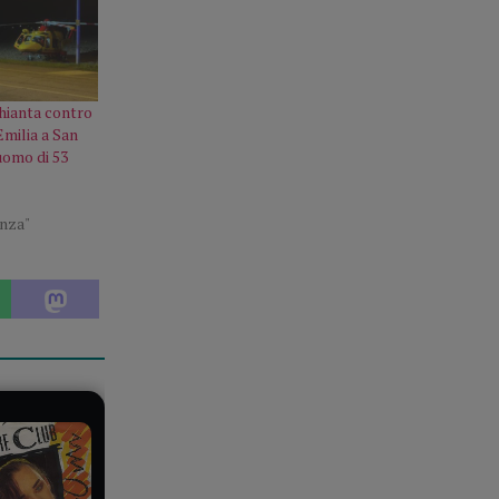
chianta contro
Emilia a San
uomo di 53
enza"