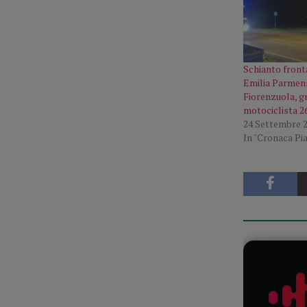
Schianto fronta
Emilia Parmens
Fiorenzuola, g
motociclista 2
24 Settembre 
In "Cronaca Pi