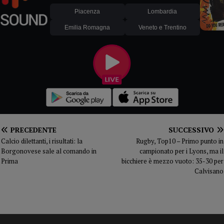
Piacenza
Lombardia
Emilia Romagna
Veneto e Trentino
PRECEDENTE
SUCCESSIVO
Calcio dilettanti, i risultati: la
Rugby, Top10 – Primo punto in
Borgonovese sale al comando in
campionato per i Lyons, ma il
Prima
bicchiere è mezzo vuoto: 35-30 per
Calvisano