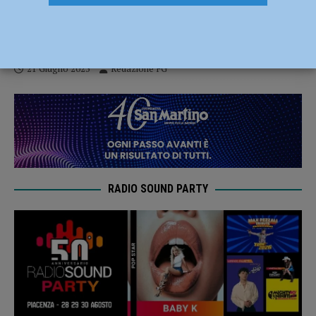
Con lo scooter si schianta contro un’auto
in via Cella, grave un uomo di 35 anni
21 Giugno 2025
Redazione FG
RADIO SOUND PARTY