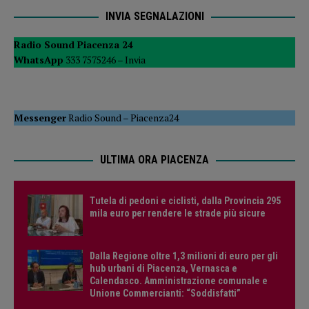
INVIA SEGNALAZIONI
Radio Sound Piacenza 24
WhatsApp
333 7575246 –
Invia
Messenger
Radio Sound
–
Piacenza24
ULTIMA ORA PIACENZA
Tutela di pedoni e ciclisti, dalla Provincia 295
mila euro per rendere le strade più sicure
Dalla Regione oltre 1,3 milioni di euro per gli
hub urbani di Piacenza, Vernasca e
Calendasco. Amministrazione comunale e
Unione Commercianti: “Soddisfatti”