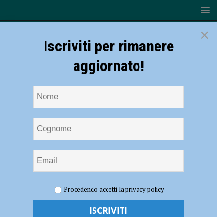
×
Iscriviti per rimanere
aggiornato!
HOME
NOTIZIE
CRONACA PIACENZA
Con lo
Procedendo accetti la privacy policy
scooter si schianta contro un’auto in via Cella, grave un uomo di 35
anni