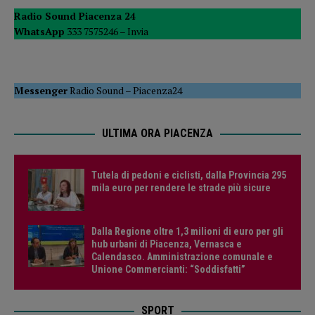
Radio Sound Piacenza 24
WhatsApp
333 7575246 –
Invia
Messenger
Radio Sound
–
Piacenza24
ULTIMA ORA PIACENZA
Tutela di pedoni e ciclisti, dalla Provincia 295
mila euro per rendere le strade più sicure
Dalla Regione oltre 1,3 milioni di euro per gli
hub urbani di Piacenza, Vernasca e
Calendasco. Amministrazione comunale e
Unione Commercianti: “Soddisfatti”
SPORT