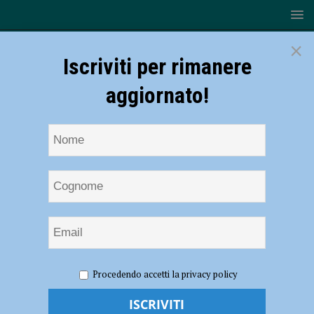
×
Iscriviti per rimanere
aggiornato!
HOME
NOTIZIE
EVENTI A PIACENZA
Edizione
Procedendo accetti la privacy policy
50.1 della Fiera regionale Plurisettoriale di Borghetto Lodigiano dal
16 al 18 settembre. Bonà Presidente della Pro Loco: “Un ritorno
emozionante” – AUDIO