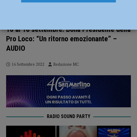
Edizione 50.1 della Fiera regionale
Plurisettoriale di Borghetto Lodigiano dal
16 al 18 settembre. Bonà Presidente della
Pro Loco: “Un ritorno emozionante” –
AUDIO
16 Settembre 2022
Redazione MC
RADIO SOUND PARTY