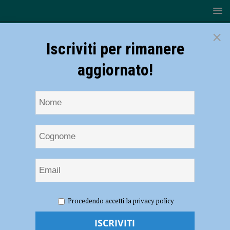
×
Iscriviti per rimanere
aggiornato!
HOME
NOTIZIE
ATTUALITÀ
Vigilanti “armati” di
Procedendo accetti la privacy policy
termometro contro il Covid19, l’Esselunga misura la febbre ai clienti
Vigilanti “armati” di termometro contro il