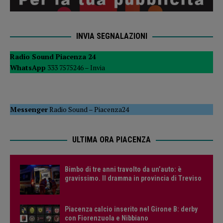
INVIA SEGNALAZIONI
Radio Sound Piacenza 24
WhatsApp
333 7575246 –
Invia
Messenger
Radio Sound
–
Piacenza24
ULTIMA ORA PIACENZA
Bimbo di tre anni travolto da un’auto: è
gravissimo. Il dramma in provincia di Treviso
Piacenza calcio inserito nel Girone B: derby
con Fiorenzuola e Nibbiano