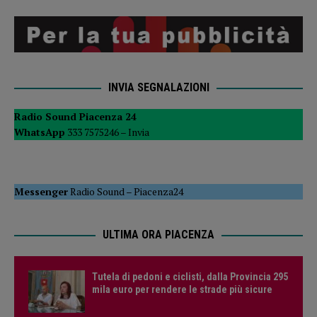
INVIA SEGNALAZIONI
Radio Sound Piacenza 24
WhatsApp
333 7575246 –
Invia
Messenger
Radio Sound
–
Piacenza24
ULTIMA ORA PIACENZA
Tutela di pedoni e ciclisti, dalla Provincia 295
mila euro per rendere le strade più sicure