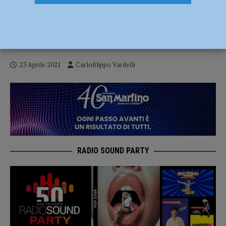
Fiorenzuola Bees, si torna in campo: è
un’altra sfida-salvezza al PalaMagni
contro Virtus Kleb Ragusa
23 Aprile 2021
Carlofilippo Vardelli
RADIO SOUND PARTY