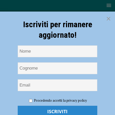
×
Iscriviti per rimanere
aggiornato!
HOME
NOTIZIE
SPORT
BASKET
Fiorenzuola
Procedendo accetti la privacy policy
Bees, si torna in campo: è un’altra sfida-salvezza al PalaMagni contro
Virtus Kleb Ragusa