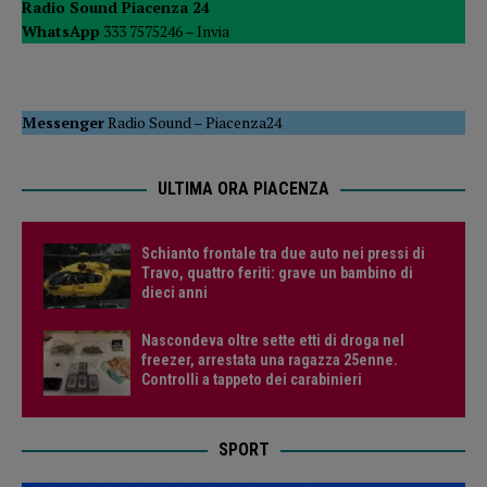
Radio Sound Piacenza 24
WhatsApp
333 7575246 –
Invia
Messenger
Radio Sound
–
Piacenza24
ULTIMA ORA PIACENZA
Schianto frontale tra due auto nei pressi di
Travo, quattro feriti: grave un bambino di
dieci anni
Nascondeva oltre sette etti di droga nel
freezer, arrestata una ragazza 25enne.
Controlli a tappeto dei carabinieri
SPORT