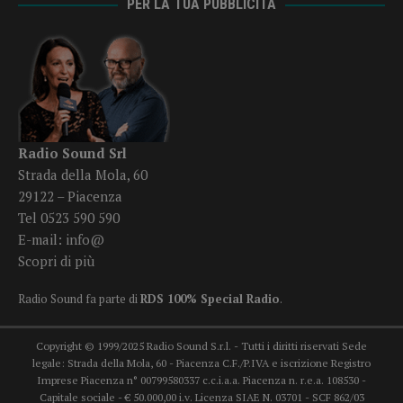
PER LA TUA PUBBLICITÀ
Radio Sound Srl
Strada della Mola, 60
29122 – Piacenza
Tel 0523 590 590
E-mail:
info@
Scopri di più
Radio Sound fa parte di
RDS 100% Special Radio
.
Copyright © 1999/2025 Radio Sound S.r.l. - Tutti i diritti riservati Sede
legale: Strada della Mola, 60 - Piacenza C.F./P.IVA e iscrizione Registro
Imprese Piacenza n° 00799580337 c.c.i.a.a. Piacenza n. r.e.a. 108530 -
Capitale sociale - € 50.000,00 i.v. Licenza SIAE N. 03701 - SCF 862/03