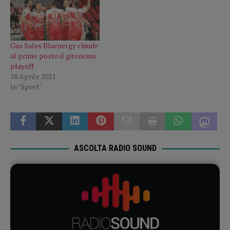
Gas Sales Bluenergy chiude
al primo posto il gironcino
playoff
18 Aprile 2021
In "Sport"
ASCOLTA RADIO SOUND