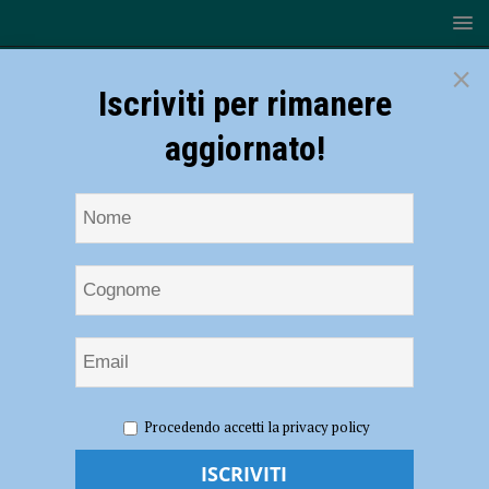
×
Iscriviti per rimanere
aggiornato!
HOME
NOTIZIE
SPORT
Gas Sales Bluenergy
Procedendo accetti la privacy policy
Piacenza, Michele Baranowicz veste biancorosso
Gas Sales Bluenergy Piacenza, Michele