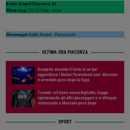
Radio Sound Piacenza 24
WhatsApp
333 7575246 –
Invia
Messenger
Radio Sound
–
Piacenza24
ULTIMA ORA PIACENZA
Scoperto durante il furto in un bar
aggredisce i titolari ferendone uno: bloccato
e arrestato poco dopo la fuga
Trovato sul treno senza biglietto, fugge
spintonando gli altri passeggeri e si dilegua:
rintracciato e bloccato poco dopo
SPORT