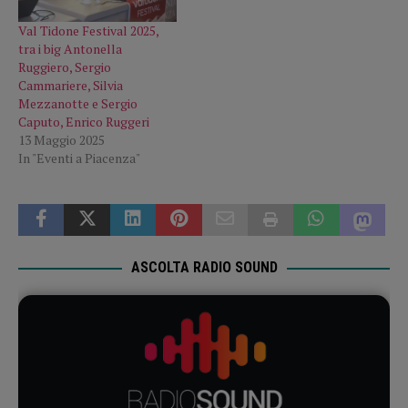
Val Tidone Festival 2025,
tra i big Antonella
Ruggiero, Sergio
Cammariere, Silvia
Mezzanotte e Sergio
Caputo, Enrico Ruggeri
13 Maggio 2025
In "Eventi a Piacenza"
ASCOLTA RADIO SOUND