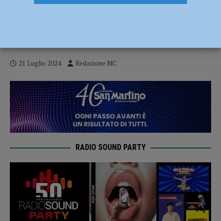
Irene Grandi al Val Tidone Festival 2024 il
23 luglio. Tango protagonista il 27 luglio
con Lorenza Fontana
21 Luglio 2024
Redazione MC
RADIO SOUND PARTY