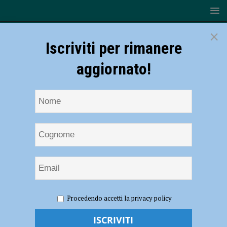
×
Iscriviti per rimanere
aggiornato!
HOME
NOTIZIE
EVENTI A PIACENZA
Irene Grandi
Procedendo accetti la privacy policy
al Val Tidone Festival 2024 il 23 luglio. Tango protagonista il 27 luglio
con Lorenza Fontana