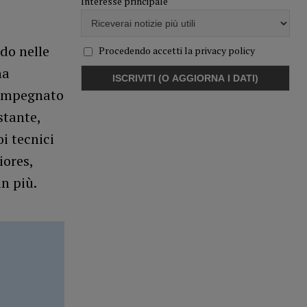
Interesse principale
do nelle
Procedendo accetti la privacy policy
ha
à impegnato
stante,
i tecnici
iores,
in più.