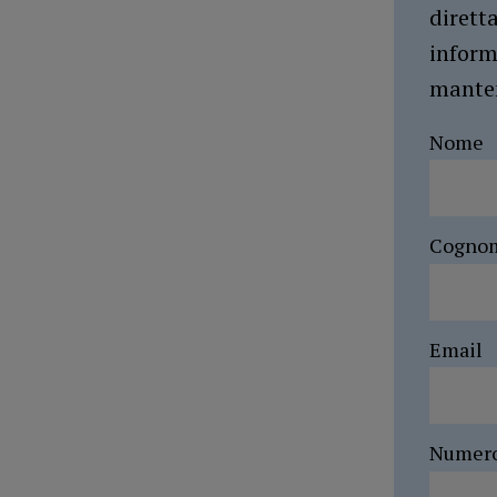
dirett
inform
manten
Nome
Cogno
Email
Numer