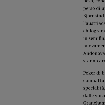
peso, conq
perso di u
Bjornstad
l’austriac
chilogramm
in semifin
nuovamente
Andonova. 
stanno arr
Poker di b
combattuto
specialità
dalle vinci
Granchamp