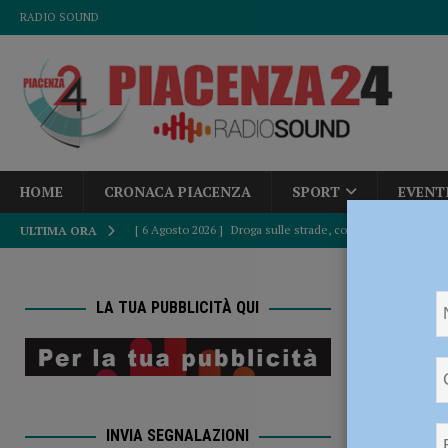
RADIO SOUND
HOME
CRONACA PIACENZA
SPORT
EVENT
[ 6 Agosto 2026 ]
Droga sulle strade, controlli a tappeto de
ULTIMA ORA
PIACENZA
HOME
[ 6 Agosto 2026 ]
Bimbo di tre anni travolto da un’auto: è
LA TUA PUBBLICITÀ QUI
[ 6 Agosto 2026 ]
Piacenza calcio inserito nel Girone B: d
Kickbox
[ 6 Agosto 2026 ]
Fine del caldo africano, Paolo Corazzo
Europa 
ATTUALITÀ
INVIA SEGNALAZIONI
[ 6 Agosto 2026 ]
Accampamenti abusivi e bivacchi alla Cav
12 Maggio