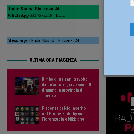
CRONACA PIACENZA
Radio Sound Piacenza 24
WhatsApp
333 7575246 –
Invia
[ 6 Agosto 2026 ]
Crisi idrica, Murelli (Lega): “Le regole 
POLITICA
Messenger
Radio Sound
–
Piacenza24
ULTIMA ORA PIACENZA
Bimbo di tre anni travolto
da un’auto: è gravissimo. Il
dramma in provincia di
Treviso
Piacenza calcio inserito
nel Girone B: derby con
Fiorenzuola e Nibbiano