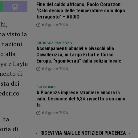
Fine del caldo africano, Paolo Corazzon:
“Calo deciso delle temperature solo dopo
ferragosto” – AUDIO
hi,
6 Agosto 2026
a visto la
 nazioni
CRONACA PIACENZA
Accampamenti abusivi e bivacchi alla
o alla
Cavallerizza, in Largo Erfurt e Corso
Europa: “sgomberati” dalla polizia locale
aya e Layla
6 Agosto 2026
amento di
sta dei
ECONOMIA
ederico
A Piacenza imprese straniere ancora in
calo, flessione del 6,3% rispetto a un anno
fa
6 Agosto 2026
, ha
oria di
RICEVI VIA MAIL LE NOTIZIE DI PIACENZA