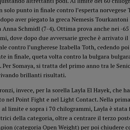
uistando altrettanti podi. Al limite dei 60 chilo
n solo punto in finale contro l’esperta norvegese T
 dopo aver piegato la greca Nemesis Tourkantoni 
a Anna Schmidl (7-4). Ottima prova anche nei -65
i, dove dopo due avversarie greche è arrivato il
ale contro l’ungherese Izabella Toth, cedendo poi
 in finale, queta volta contro la bulgara bulgar
Per Somaya, si tratta del primo anno tra le Senio
ivando brillanti risultati.
ronzi, invece, per la sorella Layla El Hayek, che ha
 nel Point Fight e nel Light Contact. Nella prim
, al limite e sopra i 70 chilogrammi, Layla è stata
trici della categoria, oltre a centrare il terzo post
ion (categoria Open Weight) per poi chiudere co