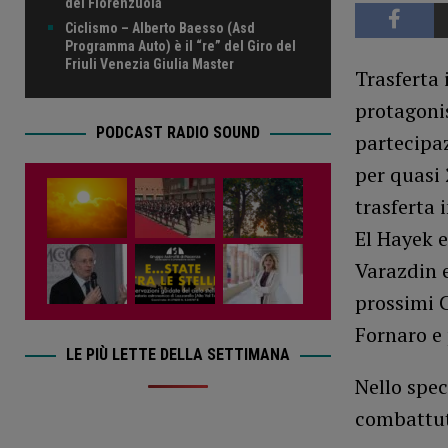
del Fiorenzuola
Ciclismo – Alberto Baesso (Asd
Programma Auto) è il “re” del Giro del
Friuli Venezia Giulia Master
Trasferta 
protagoni
PODCAST RADIO SOUND
partecipaz
per quasi 
trasferta 
El Hayek e
Varazdin e
prossimi C
Fornaro e 
LE PIÙ LETTE DELLA SETTIMANA
Nello spe
combattuto