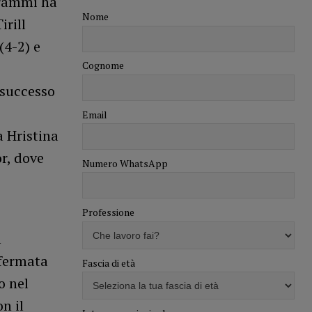
grammi ha
Nome
irill
(4-2) e
Cognome
 successo
Email
a Hristina
r, dove
Numero WhatsApp
Professione
a
 fermata
Fascia di età
o nel
n il