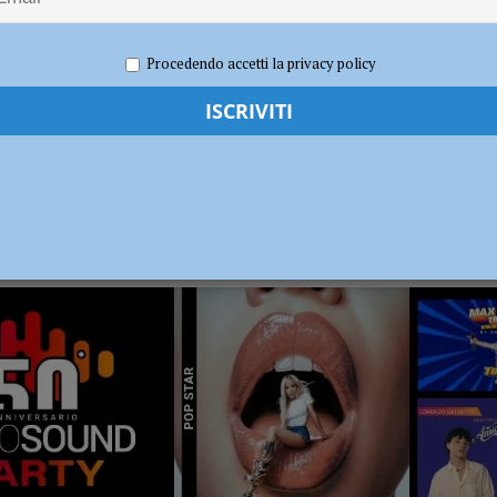
sul deflusso ecologico non possono mettere in ginocchio gli agricoltori”
Procedendo accetti la privacy policy
RADIO SOUND PARTY