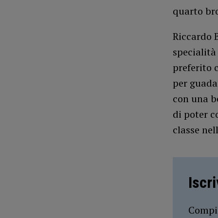
quarto br
Riccardo B
specialità
preferito 
per guadag
con una be
di poter c
classe nel
Iscr
Compil