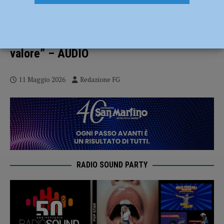
“Piacenza Primogenita d’Italia”, a
Pierluigi Magnaschi la benemerenza
civica: “La piacentinità per me è un
valore” – AUDIO
11 Maggio 2026
Redazione FG
RADIO SOUND PARTY