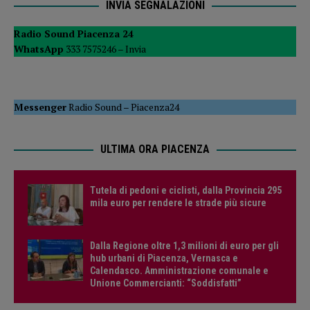
INVIA SEGNALAZIONI
Radio Sound Piacenza 24
WhatsApp
333 7575246 –
Invia
Messenger
Radio Sound
–
Piacenza24
ULTIMA ORA PIACENZA
Tutela di pedoni e ciclisti, dalla Provincia 295
mila euro per rendere le strade più sicure
Dalla Regione oltre 1,3 milioni di euro per gli
hub urbani di Piacenza, Vernasca e
Calendasco. Amministrazione comunale e
Unione Commercianti: “Soddisfatti”