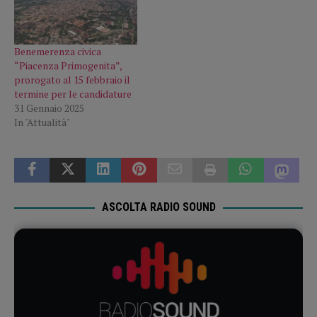
Benemerenza civica
“Piacenza Primogenita”,
prorogato al 15 febbraio il
termine per le candidature
31 Gennaio 2025
In "Attualità"
ASCOLTA RADIO SOUND