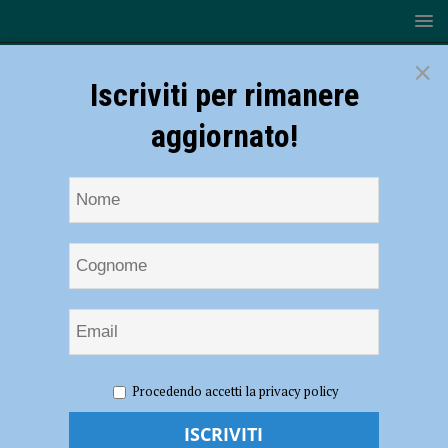
×
Iscriviti per rimanere
aggiornato!
HOME
NOTIZIE
ATTUALITÀ
“Piacenza
Procedendo accetti la privacy policy
Primogenita d’Italia”, a Pierluigi Magnaschi la benemerenza civica: “La
piacentinità per me è un valore” – AUDIO