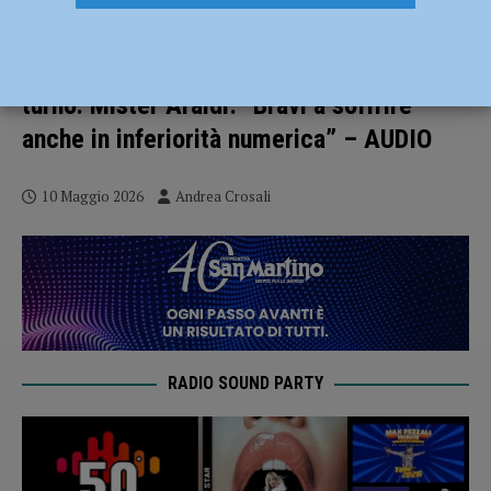
Fiorenzuola – Terre di Castelli 0-0 dopo i
supplementari. I rossoneri passano il
turno. Mister Araldi: “Bravi a soffrire
anche in inferiorità numerica” – AUDIO
10 Maggio 2026
Andrea Crosali
RADIO SOUND PARTY