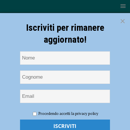
×
Iscriviti per rimanere
aggiornato!
HOME
NOTIZIE
SPORT
CALCIO
Fiorenzuola
Procedendo accetti la privacy policy
– Terre di Castelli 0-0 dopo i supplementari. I rossoneri passano il
turno. Mister Araldi: “Bravi a soffrire anche in inferiorità numerica” –
AUDIO