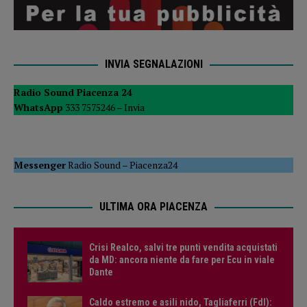
INVIA SEGNALAZIONI
Radio Sound Piacenza 24
WhatsApp
333 7575246 –
Invia
Messenger
Radio Sound
–
Piacenza24
ULTIMA ORA PIACENZA
Crisi Realco, salvi tre punti vendita acquistati
da MD: ancora niente da fare per Ecu in viale
Dante
Caldo estremo e asili nido, Tagliaferri (FdI):