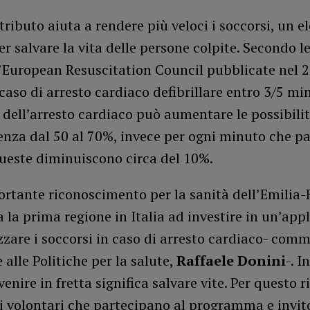
ntributo aiuta a rendere più veloci i soccorsi, un 
er salvare la vita delle persone colpite. Secondo l
l’European Resuscitation Council pubblicate nel 2
n caso di arresto cardiaco defibrillare entro 3/5 mi
o dell’arresto cardiaco può aumentare le possibilit
enza dal 50 al 70%, invece per ogni minuto che p
queste diminuiscono circa del 10%.
ortante riconoscimento per la sanità dell’Emilia
a la prima regione in Italia ad investire in un’app
zzare i soccorsi in caso di arresto cardiaco- com
e alle Politiche per la salute,
Raffaele Donini
-. I
venire in fretta significa salvare vite. Per questo r
i volontari che partecipano al programma e invito 