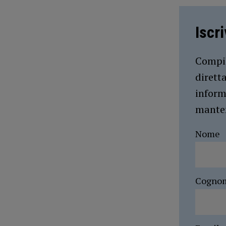
Iscr
Compil
dirett
inform
manten
Nome
Cogno