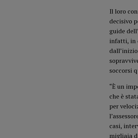
Il loro co
decisivo p
guide del
infatti, i
dall’inizi
sopravviv
soccorsi 
“È un imp
che è stat
per veloci
l’assessor
casi, inter
migliaia d