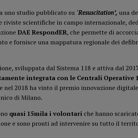
ca uno studio pubblicato su
‘
Resuscitation’,
una del
e riviste scientifiche in campo internazionale, de
cazione
DAE RespondER
, che permette di accorci
nto e fornisce una mappatura regionale dei defibri
ione, sviluppata dal Sistema 118 e attiva dal 2017
amente integrata con le Centrali Operative 1
 e nel 2018 ha vinto il premio innovazione digitale
cnico di Milano.
ono
quasi 15mila i volontari
che hanno scaricat
ione e sono pronti ad intervenire su tutto il territ