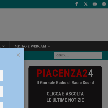
A
METEO E WEBCAM
×
PIACENZA2
4
sta Resuscitation
Il Giornale Radio di Radio Sound
ista
CLICCA E ASCOLTA
 DAE
LE ULTIME NOTIZIE