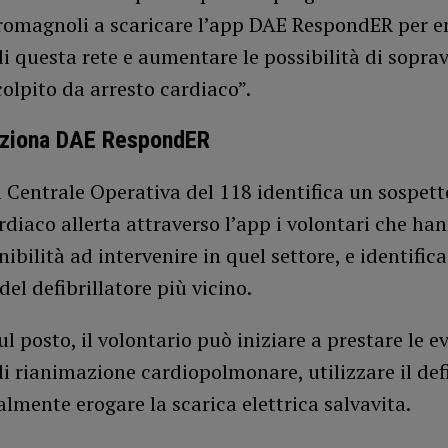
romagnoli a scaricare l’app DAE RespondER per e
di questa rete e aumentare le possibilità di sopra
colpito da arresto cardiaco”.
ziona DAE RespondER
Centrale Operativa del 118 identifica un sospett
rdiaco allerta attraverso l’app i volontari che ha
nibilità ad intervenire in quel settore, e identifica
del defibrillatore più vicino.
ul posto, il volontario può iniziare a prestare le e
 rianimazione cardiopolmonare, utilizzare il defi
lmente erogare la scarica elettrica salvavita.