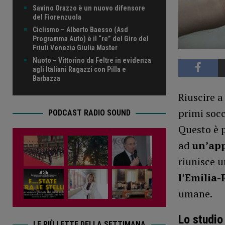
Savino Orazzo è un nuovo difensore
del Fiorenzuola
Ciclismo – Alberto Baesso (Asd
Programma Auto) è il “re” del Giro del
Friuli Venezia Giulia Master
Nuoto – Vittorino da Feltre in evidenza
agli Italiani Ragazzi con Pilla e
Barbazza
Riuscire a
primi socc
PODCAST RADIO SOUND
Questo è p
ad
un’app
riunisce u
l’Emilia
umane.
Lo studio
LE PIÙ LETTE DELLA SETTIMANA