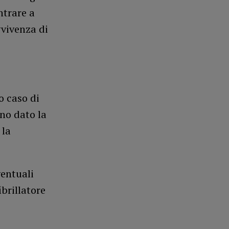
ntrare a
vvivenza di
o caso di
nno dato la
 la
ventuali
brillatore