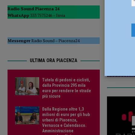
POLITICA
Radio Sound Piacenza 24
WhatsApp
333 7575246 –
Invia
[ 5 Agosto 2026 ]
Caldo estremo e asili nido, Tagliaferri (F
18 Marzo 
Messenger
Radio Sound
–
Piacenza24
ULTIMA ORA PIACENZA
Tutela di pedoni e ciclisti,
dalla Provincia 295 mila
euro per rendere le strade
più sicure
Dalla Regione oltre 1,3
milioni di euro per gli hub
urbani di Piacenza,
Vernasca e Calendasco.
Amministrazione