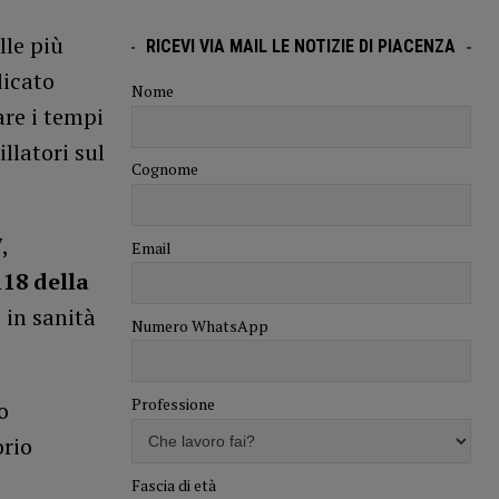
le più
RICEVI VIA MAIL LE NOTIZIE DI PIACENZA
dicato
Nome
are i tempi
llatori sul
Cognome
,
Email
18 della
 in sanità
Numero WhatsApp
Professione
o
orio
Fascia di età