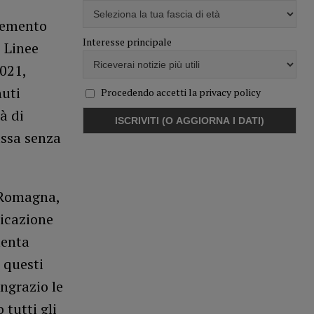
elemento
Interesse principale
e Linee
021,
nuti
Procedendo accetti la privacy policy
à di
assa senza
-Romagna,
licazione
menta
n questi
ingrazio le
tutti gli