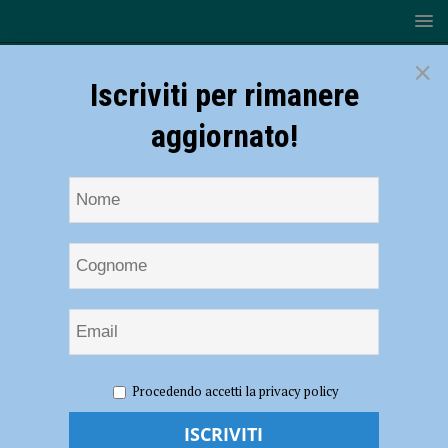
×
Iscriviti per rimanere
aggiornato!
HOME
NOTIZIE
ATTUALITÀ
Le Storie di
Procedendo accetti la privacy policy
Confesercenti fa tappa a Gragnano all’attività “Le Fornarine”: 20 anni
di lavoro e amicizia – AUDIO