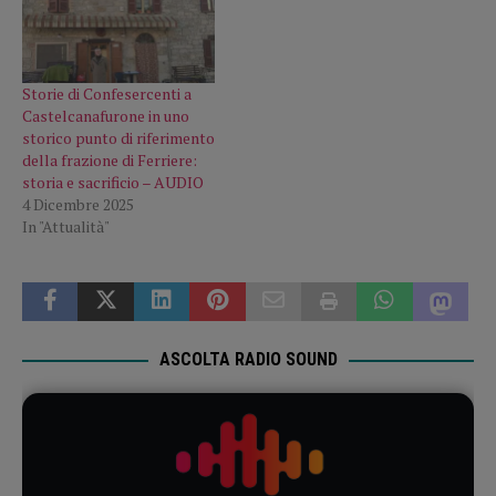
Storie di Confesercenti a
Castelcanafurone in uno
storico punto di riferimento
della frazione di Ferriere:
storia e sacrificio – AUDIO
4 Dicembre 2025
In "Attualità"
ASCOLTA RADIO SOUND