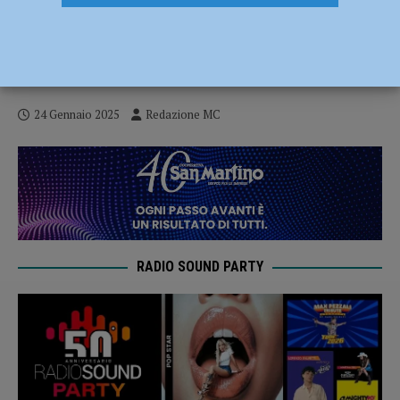
Le Storie di Confesercenti fa tappa a
Gragnano all’attività “Le Fornarine”: 20
anni di lavoro e amicizia – AUDIO
24 Gennaio 2025
Redazione MC
RADIO SOUND PARTY