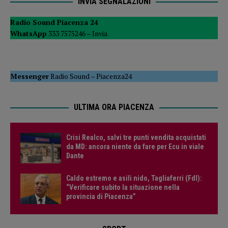
INVIA SEGNALAZIONI
Radio Sound Piacenza 24
WhatsApp
333 7575246 –
Invia
Messenger
Radio Sound
–
Piacenza24
ULTIMA ORA PIACENZA
Crisi Realco, salvi tre punti vendita acquistati
da MD: ancora niente da fare per Ecu in viale
Dante
Caldo estremo e asili nido, Tagliaferri (FdI):
“Verificare subito la situazione nella
provincia di Piacenza”