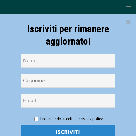
×
Iscriviti per rimanere
aggiornato!
HOME
NOTIZIE
CRONACA PIACENZA
Nuova
Procedendo accetti la privacy policy
Ordinanza Regionale, le misure dal 4 maggio si applicano anche a
Piacenza. Mascherine obbligatorie