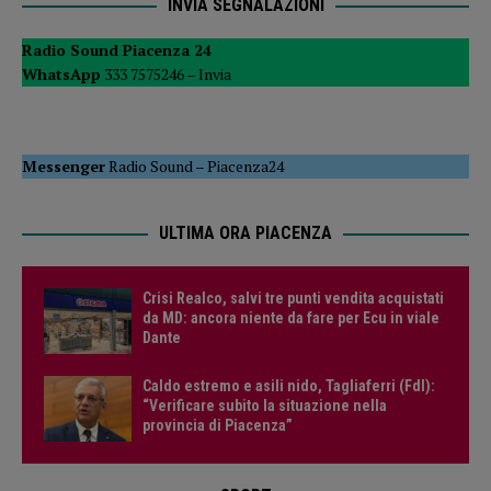
INVIA SEGNALAZIONI
Radio Sound Piacenza 24
WhatsApp
333 7575246 –
Invia
Messenger
Radio Sound
–
Piacenza24
ULTIMA ORA PIACENZA
Crisi Realco, salvi tre punti vendita acquistati
da MD: ancora niente da fare per Ecu in viale
Dante
Caldo estremo e asili nido, Tagliaferri (FdI):
“Verificare subito la situazione nella
provincia di Piacenza”