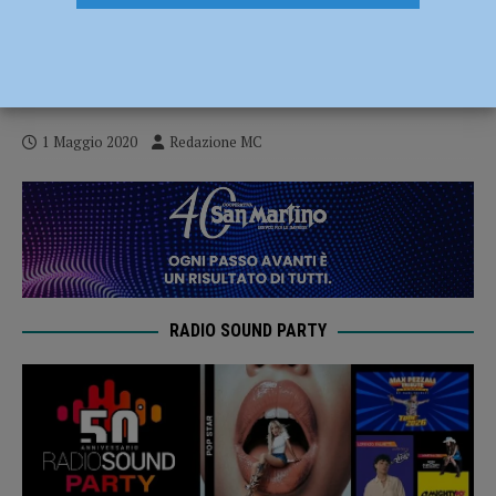
Nuova Ordinanza Regionale, le misure dal
4 maggio si applicano anche a Piacenza.
Mascherine obbligatorie
1 Maggio 2020
Redazione MC
RADIO SOUND PARTY