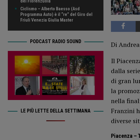
del Fiorenzuola
Ciclismo – Alberto Baesso (Asd
Programma Auto) è il “re” del Giro del
Friuli Venezia Giulia Master
PODCAST RADIO SOUND
Di Andrea
Il Piacenz
dalla seri
di gran lu
la promozi
nella fina
Franzini h
LE PIÙ LETTE DELLA SETTIMANA
diverse si
Piacenza – T