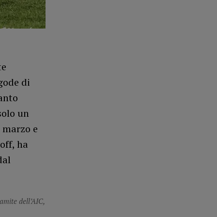
te
gode di
anto
solo un
i marzo e
off, ha
dal
ramite dell’AIC,