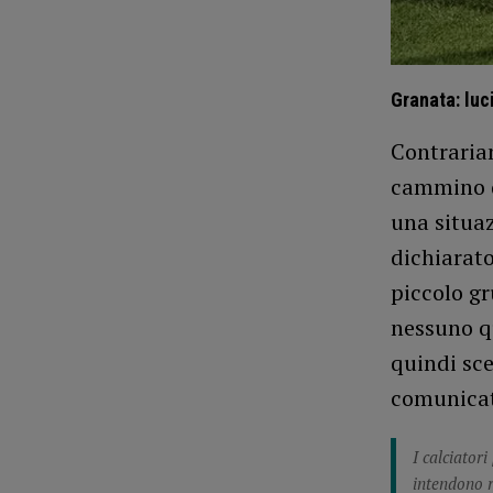
Granata: luc
Contrariam
cammino de
una situa
dichiarato
piccolo gr
nessuno qu
quindi sce
comunicat
I calciatori
intendono 