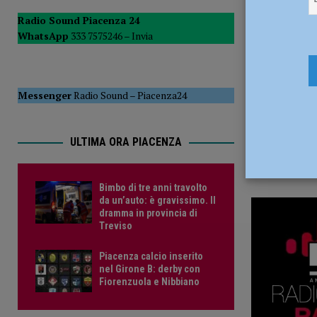
5 Giugno 2
CRONACA PIACENZA
Radio Sound Piacenza 24
WhatsApp
333 7575246 –
Invia
[ 6 Agosto 2026 ]
Crisi idrica, Murelli (Lega): “Le regole 
POLITICA
Messenger
Radio Sound
–
Piacenza24
ULTIMA ORA PIACENZA
Bimbo di tre anni travolto
da un’auto: è gravissimo. Il
dramma in provincia di
Treviso
Piacenza calcio inserito
nel Girone B: derby con
Fiorenzuola e Nibbiano