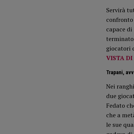
Servirà tu
confronto 
capace di 
terminato 
giocatori 
VISTA DI
Trapani, avve
Nei ranghi
due gioca
Fedato che
che a metà
le sue qua