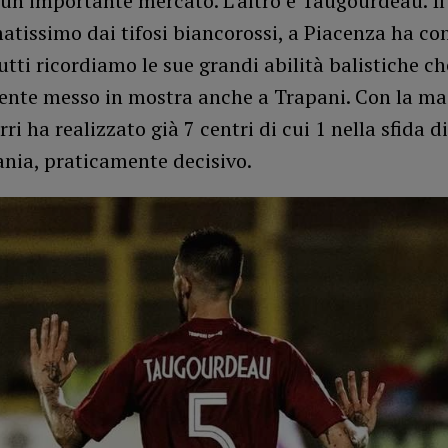
un importante mercato. L’altro è Taugourdeau. Il
atissimo dai tifosi biancorossi, a Piacenza ha co
tti ricordiamo le sue grandi abilità balistiche ch
nte messo in mostra anche a Trapani. Con la mag
ri ha realizzato già 7 centri di cui 1 nella sfida d
ania, praticamente decisivo.