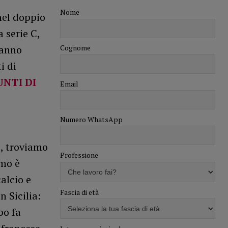
Nome
nel doppio
 serie C,
Cognome
hanno
i di
UNTI DI
Email
Numero WhatsApp
o, troviamo
Professione
imo è
alcio e
Fascia di età
n Sicilia:
po fa