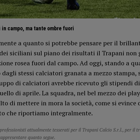
i in campo, ma tante ombre fuori
ente a quanto si potrebbe pensare per il brillan
i siciliani sul piano dei risultati il Trapani non 
zione rosea fuori dal campo. Ad oggi, stando a qu
 dagli stessi calciatori granata a mezzo stampa, 
uppo di calciatori avrebbe ricevuto gli stipendi d
ello di aprile. La squadra, nel bel mezzo dei play
lto di mettere in mora la società, come si evince 
o che riportiamo integralmente.
 professionisti attualmente tesserati per il Trapani Calcio S.r.l., per il t
rappresentare quanto segue.