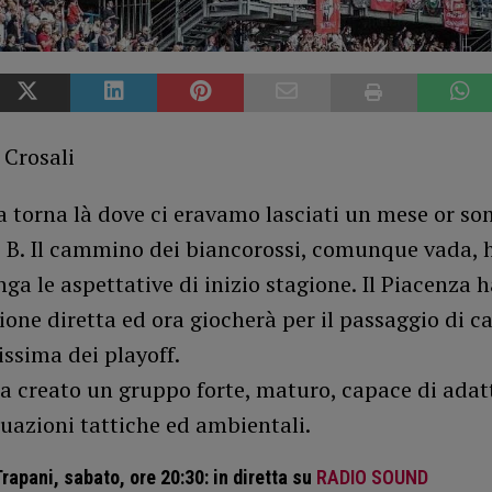
 Crosali
a torna là dove ci eravamo lasciati un mese or son
e B. Il cammino dei biancorossi, comunque vada, 
nga le aspettative di inizio stagione. Il Piacenza h
one diretta ed ora giocherà per il passaggio di c
lissima dei playoff.
a creato un gruppo forte, maturo, capace di adatt
tuazioni tattiche ed ambientali.
rapani, sabato, ore 20:30: in diretta su
RADIO SOUND