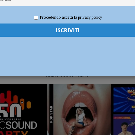
019
Andrea Crosali
Calcio
sul deflusso ecologico non possono mettere in ginocchio gli agricoltori”
Procedendo accetti la privacy policy
RADIO SOUND PARTY