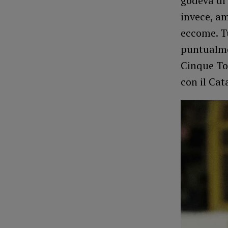
godeva di 
invece, am
eccome. Tu
puntualme
Cinque Tor
con il Cat