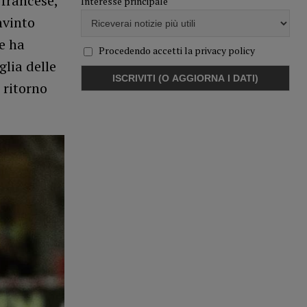
 francese,
Interesse principale
nvinto
e ha
Procedendo accetti la privacy policy
lia delle
i ritorno