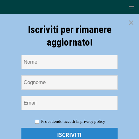
×
Iscriviti per rimanere
aggiornato!
HOME
NOTIZIE
SPORT
PLACENTIA MARATHON
Procedendo accetti la privacy policy
Placentia Half Marathon – Le promozioni per iscriversi alla
manifestazione