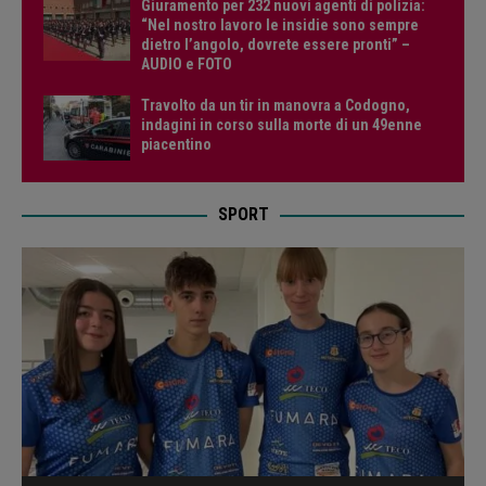
Giuramento per 232 nuovi agenti di polizia:
“Nel nostro lavoro le insidie sono sempre
dietro l’angolo, dovrete essere pronti” –
AUDIO e FOTO
Travolto da un tir in manovra a Codogno,
indagini in corso sulla morte di un 49enne
piacentino
SPORT