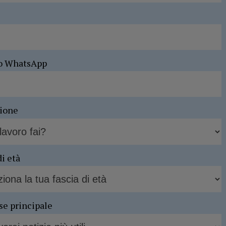
o WhatsApp
sione
di età
se principale