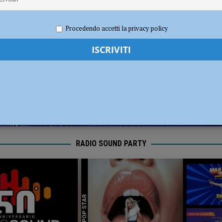
dI): “Verificare subito la situazione nella provincia di Piacenza”
POLITICA
2024
Carlofilippo Vardelli
Calcio
,
Notizie
,
Piacenza calcio
,
Sport
Procedendo accetti la privacy policy
RADIO SOUND PARTY