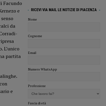
di Facundo
RICEVI VIA MAIL LE NOTIZIE DI PIACENZA
 Kernezo e
a senso
Nome
calci da
 Corradi-
Cognome
ripresa
. L’unico
Email
na partita
Numero WhatsApp
salinghe.
 con
Professione
ario e
Fascia di età