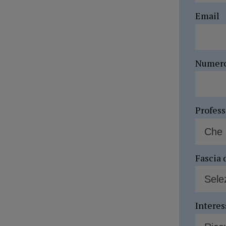
Email
Numer
Profes
Fascia 
Interes