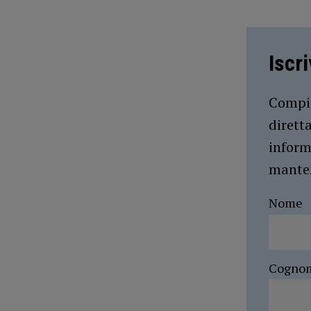
Iscr
Compil
dirett
inform
manten
Nome
Cogno