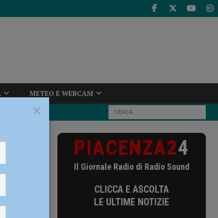
A
METEO E WEBCAM
×
PIACENZA2
4
el previsto”.
Il Giornale Radio di Radio Sound
sto”.
CLICCA E ASCOLTA
 San
LE ULTIME NOTIZIE