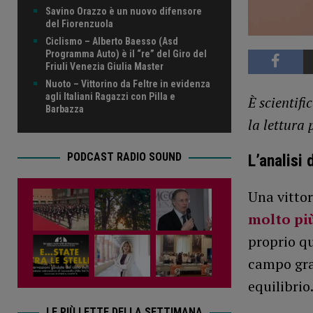
Savino Orazzo è un nuovo difensore
del Fiorenzuola
Ciclismo – Alberto Baesso (Asd
Programma Auto) è il “re” del Giro del
Friuli Venezia Giulia Master
Nuoto – Vittorino da Feltre in evidenza
agli Italiani Ragazzi con Pilla e
È scientif
Barbazza
la lettura 
PODCAST RADIO SOUND
L’analisi 
Una vittor
molto più
proprio qu
campo graz
equilibrio
LE PIÙ LETTE DELLA SETTIMANA