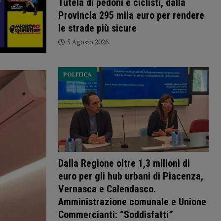
Tutela di pedoni e ciclisti, dalla
Provincia 295 mila euro per rendere
le strade più sicure
5 Agosto 2026
POLITICA
Dalla Regione oltre 1,3 milioni di
euro per gli hub urbani di Piacenza,
Vernasca e Calendasco.
Amministrazione comunale e Unione
Commercianti: “Soddisfatti”