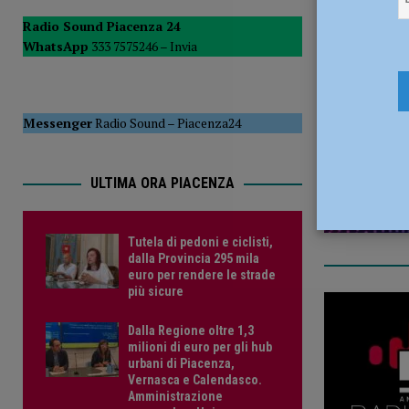
POLITICA
Radio Sound Piacenza 24
WhatsApp
333 7575246 –
Invia
[ 5 Agosto 2026 ]
Caldo estremo e asili nido, Tagliaferri (F
24 Marzo 
Messenger
Radio Sound
–
Piacenza24
ULTIMA ORA PIACENZA
Tutela di pedoni e ciclisti,
dalla Provincia 295 mila
euro per rendere le strade
più sicure
Dalla Regione oltre 1,3
milioni di euro per gli hub
urbani di Piacenza,
Vernasca e Calendasco.
Amministrazione