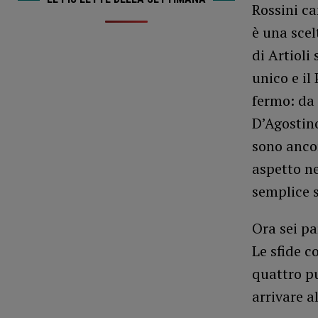
Rossini c
è una scel
di Artioli
unico e il
fermo: da 
D’Agostino
sono ancor
aspetto n
semplice 
Ora sei pa
Le sfide c
quattro pu
arrivare a