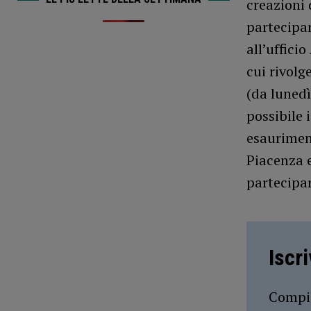
creazioni 
partecipar
all’uffici
cui rivolg
(da lunedì
possibile 
esauriment
Piacenza e
partecipar
Iscr
Compil