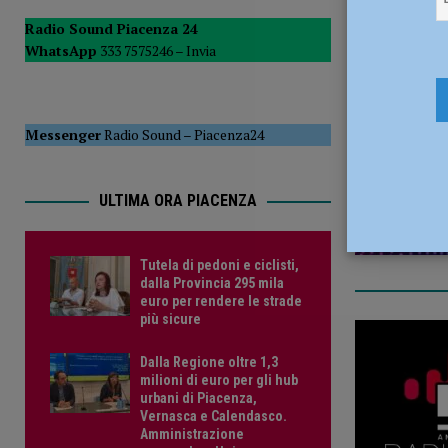
POLITICA
Radio Sound Piacenza 24
WhatsApp
333 7575246 –
Invia
[ 5 Agosto 2026 ]
Caldo estremo e asili nido, Tagliaferri (F
27 Aprile 2
Messenger
Radio Sound
–
Piacenza24
ULTIMA ORA PIACENZA
Tutela di pedoni e ciclisti,
dalla Provincia 295 mila
euro per rendere le strade
più sicure
Dalla Regione oltre 1,3
milioni di euro per gli hub
urbani di Piacenza,
Vernasca e Calendasco.
Amministrazione