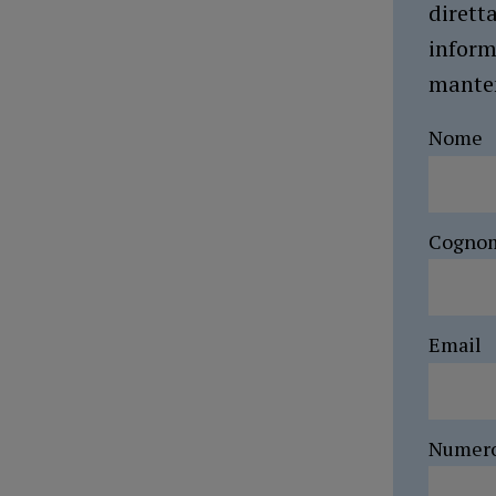
dirett
inform
manten
Nome
Cogno
Email
Numer