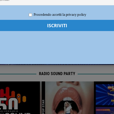
dI): “Verificare subito la situazione nella provincia di Piacenza”
POLITICA
022
Redazione MC
Eventi a Piacenza
Procedendo accetti la privacy policy
RADIO SOUND PARTY