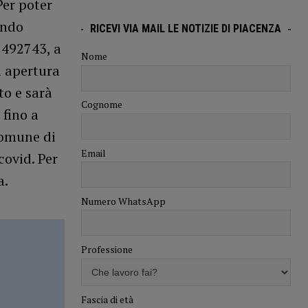
Per poter
ando
RICEVI VIA MAIL LE NOTIZIE DI PIACENZA
e 492743, a
Nome
i apertura
to e sarà
Cognome
 fino a
 Comune di
Email
covid. Per
a.
Numero WhatsApp
Professione
Fascia di età