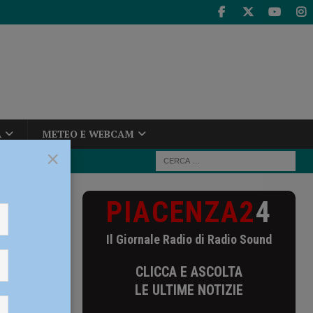
A
METEO E WEBCAM
×
PIACENZA2
4
il 30 aprile
Il Giornale Radio di Radio Sound
rile
CLICCA E ASCOLTA
f.
LE ULTIME NOTIZIE