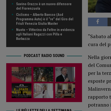
Savino Orazzo è un nuovo difensore
del Fiorenzuola
Ciclismo – Alberto Baesso (Asd
Programma Auto) è il “re” del Giro del
Friuli Venezia Giulia Master
Nuoto – Vittorino da Feltre in evidenza
agli Italiani Ragazzi con Pilla e
“Sabato al
Barbazza
cura del p
PODCAST RADIO SOUND
Nella gior
del Comun
per la ter
esposte pr
Malinverni
rapporto t
potranno i
LE PIÙ LETTE DELLA SETTIMANA