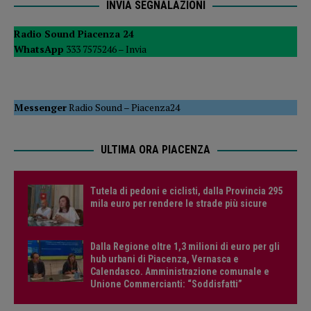
INVIA SEGNALAZIONI
Radio Sound Piacenza 24
WhatsApp
333 7575246 –
Invia
Messenger
Radio Sound
–
Piacenza24
ULTIMA ORA PIACENZA
Tutela di pedoni e ciclisti, dalla Provincia 295
mila euro per rendere le strade più sicure
Dalla Regione oltre 1,3 milioni di euro per gli
hub urbani di Piacenza, Vernasca e
Calendasco. Amministrazione comunale e
Unione Commercianti: “Soddisfatti”