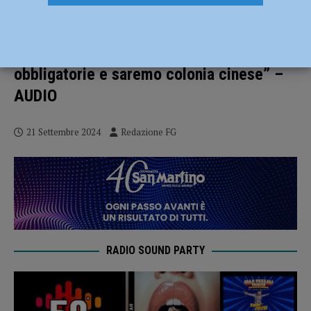
Salvini ospite di Confedilizia:
“Castrazione chimica per pedofili e
stupratori”. Ambiente: “Auto elettriche
obbligatorie e saremo colonia cinese” –
AUDIO
21 Settembre 2024
Redazione FG
RADIO SOUND PARTY