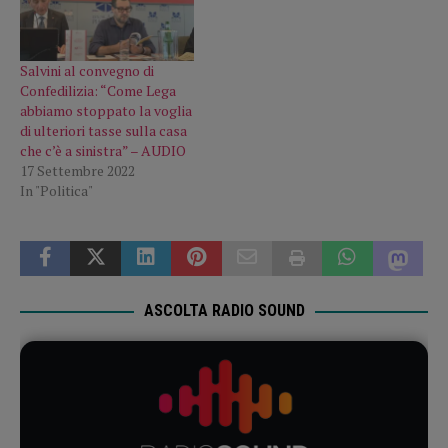
Salvini al convegno di
Confedilizia: “Come Lega
abbiamo stoppato la voglia
di ulteriori tasse sulla casa
che c’è a sinistra” – AUDIO
17 Settembre 2022
In "Politica"
ASCOLTA RADIO SOUND