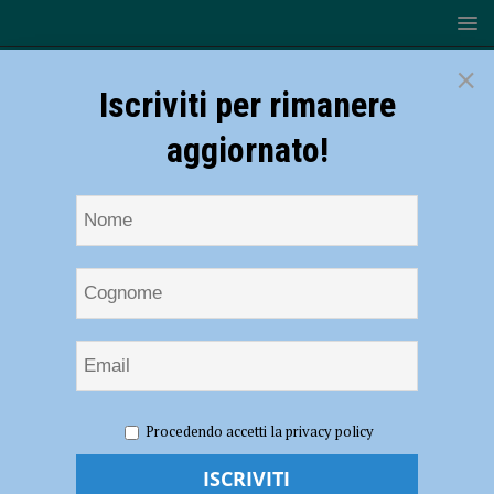
×
Iscriviti per rimanere
aggiornato!
HOME
NOTIZIE
POLITICA
Salvini ospite di
Procedendo accetti la privacy policy
Confedilizia: “Castrazione chimica per pedofili e stupratori”. Ambiente:
“Auto elettriche obbligatorie e saremo colonia cinese” – AUDIO