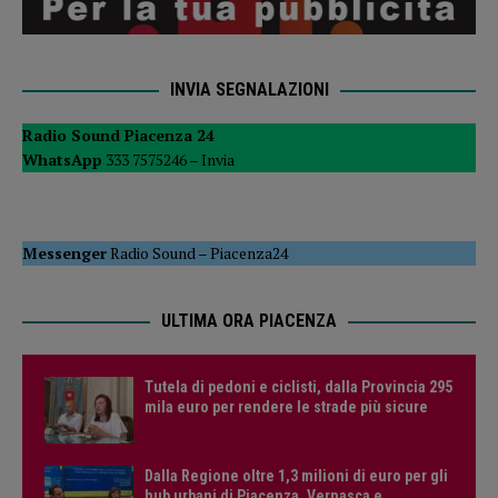
INVIA SEGNALAZIONI
Radio Sound Piacenza 24
WhatsApp
333 7575246 –
Invia
Messenger
Radio Sound
–
Piacenza24
ULTIMA ORA PIACENZA
Tutela di pedoni e ciclisti, dalla Provincia 295
mila euro per rendere le strade più sicure
Dalla Regione oltre 1,3 milioni di euro per gli
hub urbani di Piacenza, Vernasca e