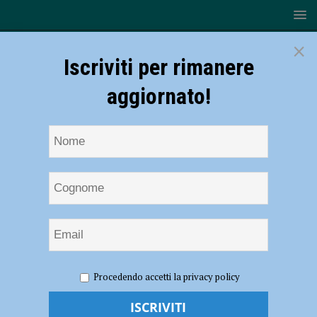
×
Iscriviti per rimanere
aggiornato!
HOME
NOTIZIE
Scherma – Tripudio romagnolo al
Procedendo accetti la privacy policy
campionato regionale di Spada
Scherma – Tripudio romagnolo al