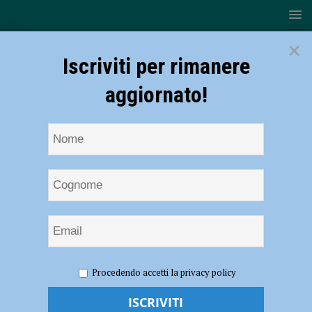
×
Iscriviti per rimanere
aggiornato!
HOME
NOTIZIE
ATTUALITÀ
Sciopero del trasporto
Procedendo accetti la privacy policy
pubblico lunedì 3 giugno Seta comunica le modalità a Piacenza
Sciopero del trasporto pubblico lunedì 3