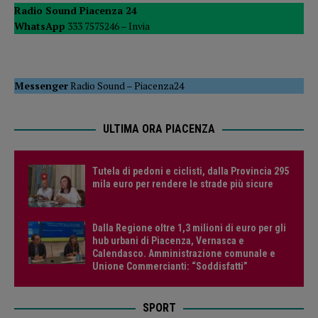
Radio Sound Piacenza 24
WhatsApp
333 7575246 –
Invia
Messenger
Radio Sound
–
Piacenza24
ULTIMA ORA PIACENZA
Tutela di pedoni e ciclisti, dalla Provincia 295
mila euro per rendere le strade più sicure
Dalla Regione oltre 1,3 milioni di euro per gli
hub urbani di Piacenza, Vernasca e
Calendasco. Amministrazione comunale e
Unione Commercianti: “Soddisfatti”
SPORT