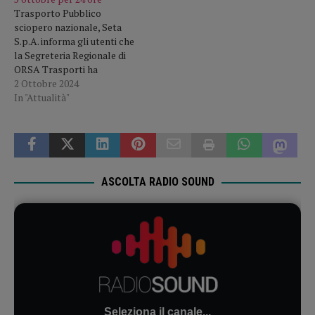
Trasporto Pubblico
sciopero nazionale, Seta
S.p.A. informa gli utenti che
la Segreteria Regionale di
ORSA Trasporti ha
comunicato l'adesione allo
2 Ottobre 2024
sciopero nazionale di 24 ore
In "Attualità"
proclamato da ORSA
Trasporti per la giornata di
sabato 5 ottobre, nei bacini
di Modena, Reggio e
Piacenza. Le Segreterie
Regionali di ORSA
ASCOLTA RADIO SOUND
Trasporti e…
Seleziona il canale...