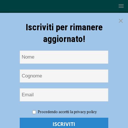
×
Iscriviti per rimanere
aggiornato!
HOME
NOTIZIE
CRONACA PIACENZA
Sospetto
Procedendo accetti la privacy policy
caso di virus Dengue, disinfestazione precauzionale nella zona di via
Boselli: tutte le informazioni per i cittadini