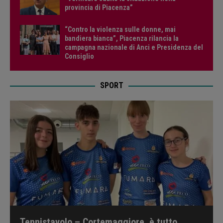
provincia di Piacenza”
“Contro la violenza sulle donne, mai
bandiera bianca”, Piacenza rilancia la
campagna nazionale di Anci e Presidenza del
Consiglio
SPORT
Tennistavolo – Cortemaggiore, è tutto