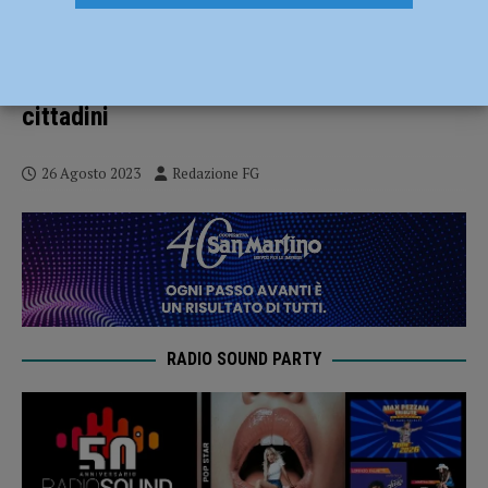
Sospetto caso di virus Dengue,
disinfestazione precauzionale nella zona
di via Boselli: tutte le informazioni per i
cittadini
26 Agosto 2023
Redazione FG
RADIO SOUND PARTY