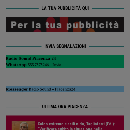
LA TUA PUBBLICITÀ QUI
INVIA SEGNALAZIONI
Radio Sound Piacenza 24
WhatsApp
333 7575246 –
Invia
Messenger
Radio Sound
–
Piacenza24
ULTIMA ORA PIACENZA
Caldo estremo e asili nido, Tagliaferri (FdI):
“Verificare subito la situazione nella