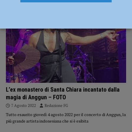
ATTUALITÀ
L’ex monastero di Santa Chiara incantato dalla
magia di Anggun – FOTO
7 Agosto 2022
Redazione FG
Tutto esaurito giovedì 4 agosto 2022 per il concerto di Anggun, la
più grande artista indonesiana che si è esibita