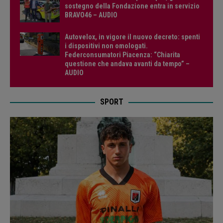
sostegno della Fondazione entra in servizio
BRAVO46 – AUDIO
Autovelox, in vigore il nuovo decreto: spenti
i dispositivi non omologati.
Federconsumatori Piacenza: “Chiarita
questione che andava avanti da tempo” –
AUDIO
SPORT