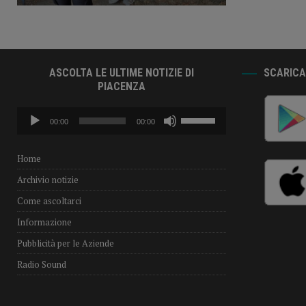
ASCOLTA LE ULTIME NOTIZIE DI
SCARICA 
PIACENZA
Audio
Usa
00:00
00:00
Player
i
tasti
freccia
Home
su/giù
Archivio notizie
per
aumentare
Come ascoltarci
o
Informazione
diminuire
il
Pubblicità per le Aziende
volume.
Radio Sound