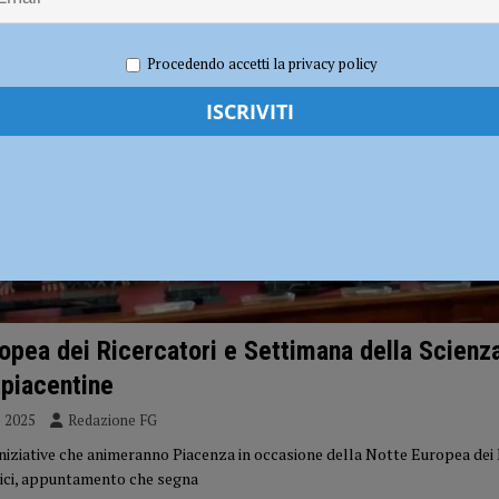
i carabinieri: sette segnalati e stupefacenti sequestrati
CRONACA
Procedendo accetti la privacy policy
 gravissimo. Il dramma in provincia di Treviso
CRONACA PIACENZA
opea dei Ricercatori e Settimana della Scienza
 piacentine
e 2025
Redazione FG
iniziative che animeranno Piacenza in occasione della Notte Europea dei 
rici, appuntamento che segna