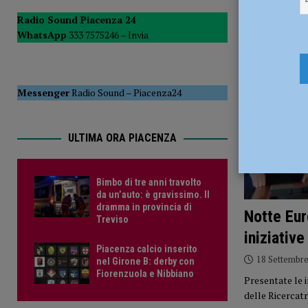
[ 6 Agosto 2026 ]
Droga sulle strade, controlli a tappeto de
Radio Sound Piacenza 24
WhatsApp
333 7575246 –
Invia
PIACENZA
[ 6 Agosto 2026 ]
Bimbo di tre anni travolto da un’auto: è
Messenger
Radio Sound
–
Piacenza24
ULTIMA ORA PIACENZA
Bimbo di tre anni travolto
da un’auto: è gravissimo. Il
dramma in provincia di
Notte Eur
Treviso
iniziative
Piacenza calcio inserito
18 Settembr
nel Girone B: derby con
Fiorenzuola e Nibbiano
Presentate le 
delle Ricercat