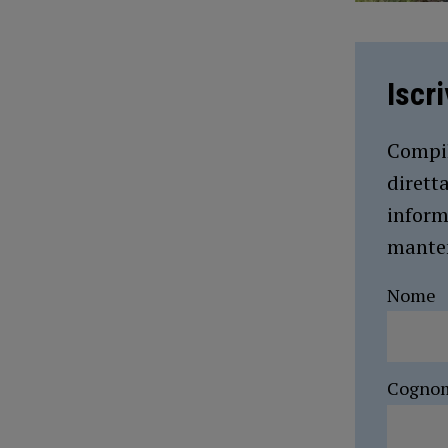
Iscr
Compil
dirett
inform
manten
Nome
Cogno