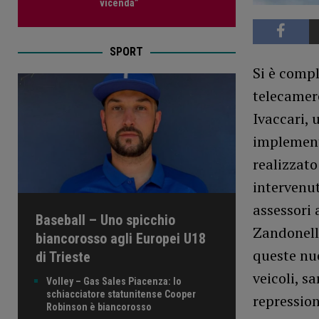
vicenda”
SPORT
Si è compl
telecamere
Ivaccari, 
implementa
realizzato
intervenut
assessori 
Baseball – Uno spicchio
Zandonella
biancorosso agli Europei U18
queste nuo
di Trieste
veicoli, s
Volley – Gas Sales Piacenza: lo
schiacciatore statunitense Cooper
repression
Robinson è biancorosso