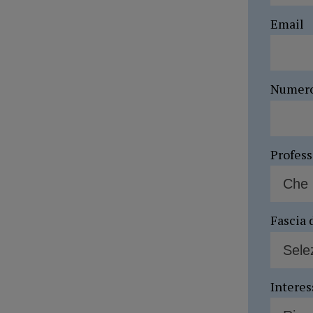
Email
Numer
Profes
Fascia 
Interes