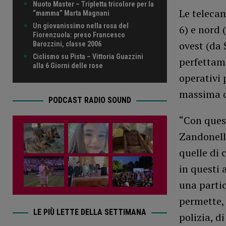
Nuoto Master – Tripletta tricolore per la
Le telecam
“mamma” Marta Magnani
Un giovanissimo nella rosa del
6) e nord 
Fiorenzuola: preso Francesco
ovest (da 
Barozzini, classe 2006
Ciclismo su Pista – Vittoria Guazzini
perfettame
alla 6 Giorni delle rose
operativi 
massima q
PODCAST RADIO SOUND
“Con quest
Zandonella
quelle di 
in questi 
una partic
permette, 
LE PIÙ LETTE DELLA SETTIMANA
polizia, d