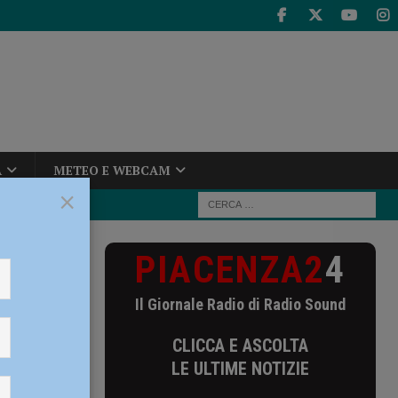
A
METEO E WEBCAM
×
PIACENZA2
4
uove
Il Giornale Radio di Radio Sound
nuove
CLICCA E ASCOLTA
LE ULTIME NOTIZIE
omunale”