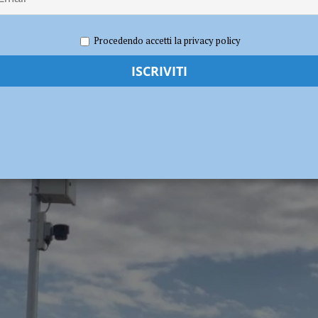
 strade della città, perde il controllo dell’auto e aggredisce i poliziotti:
o 2022
Redazione FG
Attualità
Procedendo accetti la privacy policy