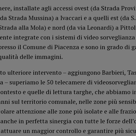
ere, installate agli accessi ovest (da Strada Provi
(da Strada Mussina) a Ivaccari e a quelli est (da S.S
Strada alla Mola) e nord (da via Leonardi) a Pitto
nte integrate con i sistemi di video sorveglianza
presso il Comune di Piacenza e sono in grado di g
ualità delle immagini.
o ulteriore intervento – aggiungono Barbieri, Tas
 – superiamo le 50 telecamere di videosorveglian
contesto e quelle di lettura targhe, che abbiamo i
anni sul territorio comunale, nelle zone più sensib
olare attenzione alle zone più isolate e alle frazi
anche in perfetta sinergia con tutte le forze dell’
i attuare un maggior controllo e garantire più sic