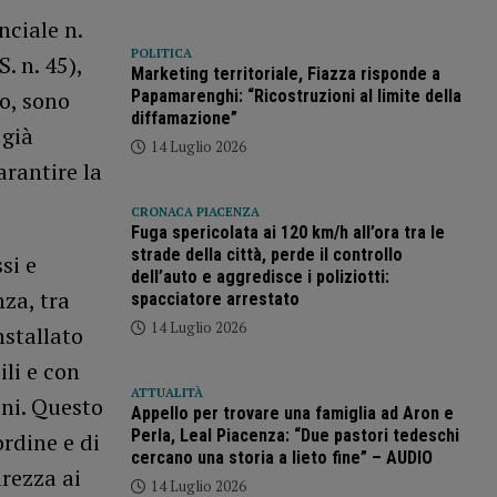
nciale n.
POLITICA
. n. 45),
Marketing territoriale, Fiazza risponde a
lo, sono
Papamarenghi: “Ricostruzioni al limite della
diffamazione”
 già
14 Luglio 2026
arantire la
CRONACA PIACENZA
Fuga spericolata ai 120 km/h all’ora tra le
strade della città, perde il controllo
si e
dell’auto e aggredisce i poliziotti:
za, tra
spacciatore arrestato
14 Luglio 2026
nstallato
ili e con
ATTUALITÀ
oni. Questo
Appello per trovare una famiglia ad Aron e
Perla, Leal Piacenza: “Due pastori tedeschi
ordine e di
cercano una storia a lieto fine” – AUDIO
urezza ai
14 Luglio 2026