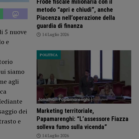
Frode fiscale milionaria con il
metodo “apri e chiudi”, anche
Piacenza nell’operazione della
guardia di finanza
di 5 nuove
14 Luglio 2026
lo e
POLITICA
torio
cui siamo
me agli
uca
Mediante
saggio dei
Marketing territoriale,
Papamarenghi: “L’assessore Fiazza
trasto e
solleva fumo sulla vicenda”
14 Luglio 2026