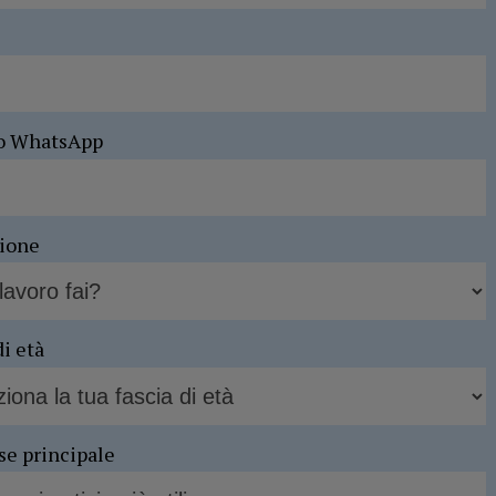
o WhatsApp
sione
di età
se principale