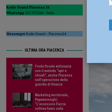
[ 14 Luglio 2026 ]
Fuga spericolata ai 120 km/h all’ora tra le
Radio Sound Piacenza 24
WhatsApp
333 7575246 –
Invia
spacciatore arrestato
CRONACA PIACENZA
17 Febbrai
Messenger
Radio Sound
–
Piacenza24
ULTIMA ORA PIACENZA
Frode fiscale milionaria
con il metodo “apri e
chiudi”, anche Piacenza
nell’operazione della
guardia di finanza
Marketing territoriale,
Papamarenghi:
“L’assessore Fiazza
solleva fumo sulla